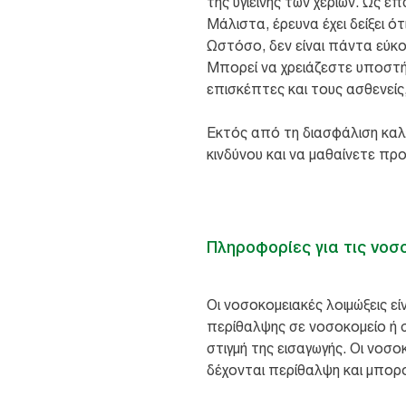
της υγιεινής των χεριών. Ως ε
Μάλιστα, έρευνα έχει δείξει ό
Ωστόσο, δεν είναι πάντα εύκο
Μπορεί να χρειάζεστε υποστήρ
επισκέπτες και τους ασθενείς
Εκτός από τη διασφάλιση καλής
κινδύνου και να μαθαίνετε πρ
Πληροφορίες για τις νοσ
Οι νοσοκομειακές λοιμώξεις εί
περίθαλψης σε νοσοκομείο ή σ
στιγμή της εισαγωγής. Οι νο
δέχονται περίθαλψη και μπορο