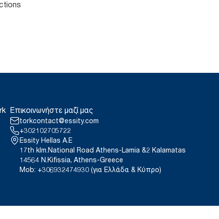
ctions
rk
Επικοινωνήστε μαζί μας
torkcontact@essity.com
+302102705722
Essity Hellas A.E
17th klm.National Road Athens-Lamia &2 Kalamatas
14564 N.Kifissia, Athens-Greece
Mob: +306932474930 (για Ελλάδα & Κύπρο)