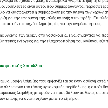
παγγελματίας χώρων υγείας, αναμφίβολα γνωρίζετε ήδη τη σημασί
τι οι νοσηλευτές είναι αυτοί που συμμορφώνονται περισσότερο 
λο να διασφαλιστεί η συμμόρφωση με την υγιεινή των χεριών
ιξη για την εφαρμογή της καλής υγιεινής στην πράξη. Επιπλ
, απαιτούνται συχνά πληροφορίες για την ενημέρωσή τους.
 υγιεινής των χεριών στα νοσοκομεία, είναι σημαντικό να προ
οληπτικές ενέργειες για την ελαχιστοποίηση του κινδύνου εξ
οκομειακές λοιμώξεις
ναι μια μορφή λοίμωξης που εμφανίζεται σε έναν ασθενή κατά τ
ε άλλες εγκαταστάσεις υγειονομικής περίθαλψης, η οποία δε
σοκομειακές λοιμώξεις μπορούν να προσβάλουν ασθενείς σε 
ύν επίσης να αναπτυχθούν μετά το εξιτήριο.