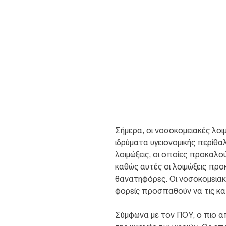
Ο τρόπος αντιμετώπισης των λ
βελτίωση της υγιεινής των χερ
παρακάτω για τις νοσοκομειακ
πρόληψή τους.
Σήμερα, οι νοσοκομειακές λο
ιδρύματα υγειονομικής περίθ
λοιμώξεις, οι οποίες προκαλού
καθώς αυτές οι λοιμώξεις προ
θανατηφόρες. Οι νοσοκομειακέ
φορείς προσπαθούν να τις κα
Σύμφωνα με τον ΠΟΥ, ο πιο α