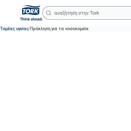
/
Τομέας υγείας
Πρόκληση για τα νοσοκομεία
Λιγότερες
νοσοκομε
λοιμώξεις
καλύτερη 
χεριών