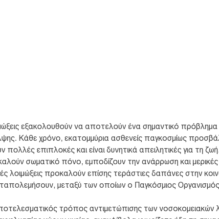
οιμώξεων είναι η
ιών. Διαβάστε
ές λοιμώξεις και την
ιμώξεις εξακολουθούν να αποτελούν ένα σημαντικό πρόβλημα 
αλψης. Κάθε χρόνο, εκατομμύρια ασθενείς παγκοσμίως προσβ
ν πολλές επιπλοκές και είναι δυνητικά απειλητικές για τη ζωή.
καλούν σωματικό πόνο, εμποδίζουν την ανάρρωση και μερικές 
ς λοιμώξεις προκαλούν επίσης τεράστιες δαπάνες στην κοινων
ταπολεμήσουν, μεταξύ των οποίων ο Παγκόσμιος Οργανισμός 
ποτελεσματικός τρόπος αντιμετώπισης των νοσοκομειακών λο