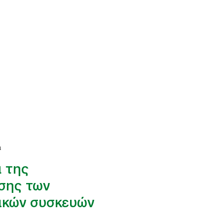
ι
 της
σης των
ικών συσκευών