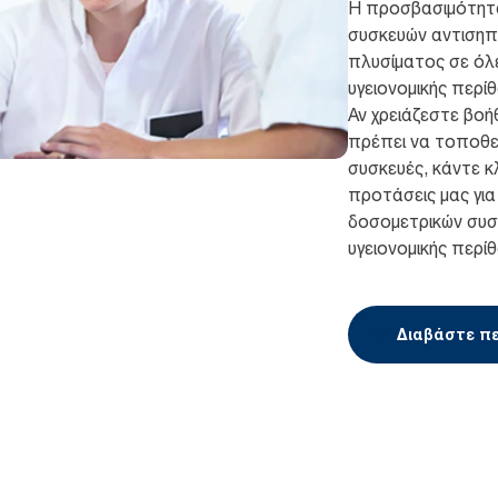
Η προσβασιμότητ
συσκευών αντισηπ
πλυσίματος σε όλε
υγειονομικής περί
Αν χρειάζεστε βοή
πρέπει να τοποθε
συσκευές, κάντε κλ
προτάσεις μας γι
δοσομετρικών συσ
υγειονομικής περί
Διαβάστε π