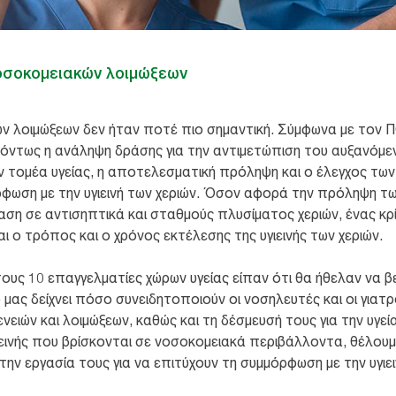
οσοκομειακών λοιμώξεων
 λοιμώξεων δεν ήταν ποτέ πιο σημαντική. Σύμφωνα με τον Π
ιγόντως η ανάληψη δράσης για την αντιμετώπιση του αυξανόμ
ν τομέα υγείας, η αποτελεσματική πρόληψη και ο έλεγχος των
ρφωση με την υγιεινή των χεριών. Όσον αφορά την πρόληψη τ
η σε αντισηπτικά και σταθμούς πλυσίματος χεριών, ένας κρί
και ο τρόπος και ο χρόνος εκτέλεσης της υγιεινής των χεριών.
ους 10 επαγγελματίες χώρων υγείας είπαν ότι θα ήθελαν να 
τό μας δείχνει πόσο συνειδητοποιούν οι νοσηλευτές και οι γιατ
ιών και λοιμώξεων, καθώς και τη δέσμευσή τους για την υγε
ινής που βρίσκονται σε νοσοκομειακά περιβάλλοντα, θέλουμ
ην εργασία τους για να επιτύχουν τη συμμόρφωση με την υγιει