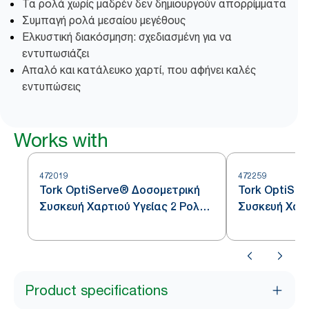
Τα ρολά χωρίς μαδρέν δεν δημιουργούν απορρίμματα
Συμπαγή ρολά μεσαίου μεγέθους
Ελκυστική διακόσμηση: σχεδιασμένη για να
εντυπωσιάζει
Απαλό και κατάλευκο χαρτί, που αφήνει καλές
εντυπώσεις
Works with
472019
472259
Tork OptiServe® Δοσομετρική
Tork OptiSe
Συσκευή Χαρτιού Υγείας 2 Ρολών
Συσκευή Χαρτ
Χωρίς Μαδρέν
Χωρίς Μαδρέ
Product specifications