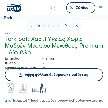
Σύνδεση
Back
1 / 5
472585
Tork Soft Χαρτί Υγείας Χωρίς
Μαδρέν Μεσαίου Μεγέθους Premium
- Δίφυλλο
Premium
Επίπεδο
2
Φύλλο
36
Μονάδες ανά θήκη
Λήψη φύλλου δεδομένων προϊόντος
τήματα
Περιγραφή
Προδιαγραφές προϊόντος
Προδιαγραφές παρ