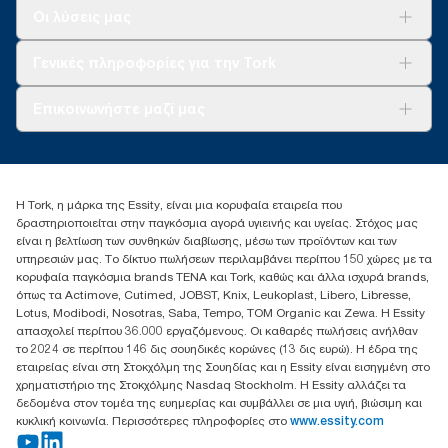
2023. Προϊόν με πιστοποίηση ClimatePartner: www.climate-
Λύσεις
Οι λύσεις μας
id.com/en-gb/9VIUDN
Βιωσιμότητα
**
Αντιπροσωπεύει την ευρωπαϊκή συλλογή ανταλλακτικών Tork
Tork Clean Care
AD-a-Glance
Γενικές πληροφορίες για την Tork
OptiServe® ανά περίπτωση χρήστη. Με βάση αναλύσεις κύκλου
ζωής (ΑΚΖ) που αξιολογήθηκαν από τρίτους και καλύπτουν όλες
Σχετικά με εμάς
τις βαθμίδες ποιότητας αναπλήρωσης, σε συνδυασμό με
Επικοινωνήστε μαζί μας
δεδομένα κατανάλωσης. Επειδή αυτά τα δεδομένα είναι ένας
Ιστορίες επιτυχίας
μέσος όρος συστήματος, δεν προορίζονται για χρήση σε
torkcontact@essity.com
αναφορές άνθρακα για συγκεκριμένα είδη και κατανάλωση.
+302102705722
Essity Hellas A.E
Η Tork, η μάρκα της Essity, είναι μια κορυφαία εταιρεία που
17th klm.National Road Athens-Lamia &2 Kalamatas
δραστηριοποιείται στην παγκόσμια αγορά υγιεινής και υγείας. Στόχος μας
14564 N.Kifissia, Athens-Greece
είναι η βελτίωση των συνθηκών διαβίωσης, μέσω των προϊόντων και των
Mob: +306932474930 (για Ελλάδα & Κύπρο)
υπηρεσιών μας. Το δίκτυο πωλήσεων περιλαμβάνει περίπου 150 χώρες με τα
κορυφαία παγκόσμια brands TENA και Tork, καθώς και άλλα ισχυρά brands,
όπως τα Actimove, Cutimed, JOBST, Knix, Leukoplast, Libero, Libresse,
Lotus, Modibodi, Nosotras, Saba, Tempo, TOM Organic και Zewa. Η Essity
απασχολεί περίπου 36.000 εργαζόμενους. Οι καθαρές πωλήσεις ανήλθαν
το 2024 σε περίπου 146 δις σουηδικές κορώνες (13 δις ευρώ). Η έδρα της
εταιρείας είναι στη Στοκχόλμη της Σουηδίας και η Essity είναι εισηγμένη στο
χρηματιστήριο της Στοκχόλμης Nasdaq Stockholm. Η Essity αλλάζει τα
δεδομένα στον τομέα της ευημερίας και συμβάλλει σε μια υγιή, βιώσιμη και
κυκλική κοινωνία. Περισσότερες πληροφορίες στο
www.essity.com