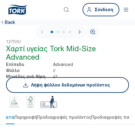
Σύνδεση
Back
1 / 4
127530
Χαρτί υγείας Tork Mid-Size
Advanced
Advanced
Επίπεδο
2
Φύλλο
27
Μονάδες ανά θήκη
Λήψη φύλλου δεδομένων προϊόντος
τήματα
Περιγραφή
Προδιαγραφές προϊόντος
Προδιαγραφές παρ