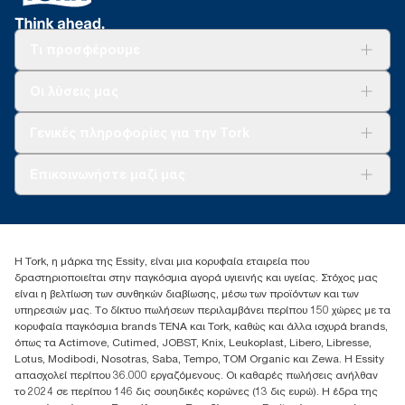
Τι προσφέρουμε
Λύσεις
Οι λύσεις μας
Βιωσιμότητα
Tork Clean Care
AD-a-Glance
Γενικές πληροφορίες για την Tork
Σχετικά με εμάς
Επικοινωνήστε μαζί μας
Ιστορίες επιτυχίας
torkcontact@essity.com
+302102705722
Essity Hellas A.E
Η Tork, η μάρκα της Essity, είναι μια κορυφαία εταιρεία που
17th klm.National Road Athens-Lamia &2 Kalamatas
δραστηριοποιείται στην παγκόσμια αγορά υγιεινής και υγείας. Στόχος μας
14564 N.Kifissia, Athens-Greece
είναι η βελτίωση των συνθηκών διαβίωσης, μέσω των προϊόντων και των
Mob: +306932474930 (για Ελλάδα & Κύπρο)
υπηρεσιών μας. Το δίκτυο πωλήσεων περιλαμβάνει περίπου 150 χώρες με τα
κορυφαία παγκόσμια brands TENA και Tork, καθώς και άλλα ισχυρά brands,
όπως τα Actimove, Cutimed, JOBST, Knix, Leukoplast, Libero, Libresse,
Lotus, Modibodi, Nosotras, Saba, Tempo, TOM Organic και Zewa. Η Essity
απασχολεί περίπου 36.000 εργαζόμενους. Οι καθαρές πωλήσεις ανήλθαν
το 2024 σε περίπου 146 δις σουηδικές κορώνες (13 δις ευρώ). Η έδρα της