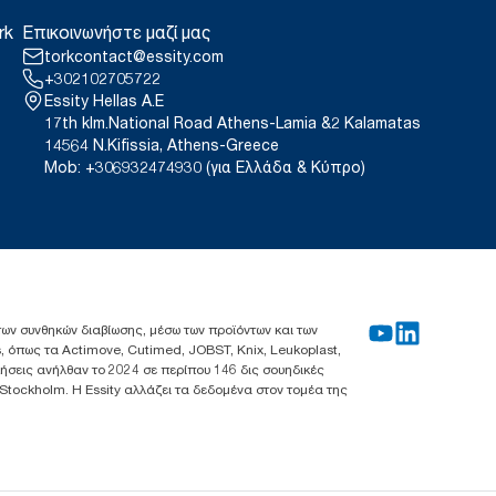
rk
Επικοινωνήστε μαζί μας
torkcontact@essity.com
+302102705722
Essity Hellas A.E
17th klm.National Road Athens-Lamia &2 Kalamatas
14564 N.Kifissia, Athens-Greece
Mob: +306932474930 (για Ελλάδα & Κύπρο)
 των συνθηκών διαβίωσης, μέσω των προϊόντων και των
, όπως τα Actimove, Cutimed, JOBST, Knix, Leukoplast,
λήσεις ανήλθαν το 2024 σε περίπου 146 δις σουηδικές
 Stockholm. Η Essity αλλάζει τα δεδομένα στον τομέα της