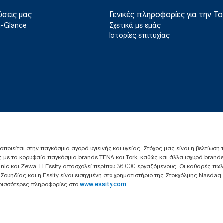
ύσεις μας
Γενικές πληροφορίες για την To
a-Glance
Σχετικά με εμάς
Ιστορίες επιτυχίας
ιοποιείται στην παγκόσμια αγορά υγιεινής και υγείας. Στόχος μας είναι η βελτίωση
 με τα κορυφαία παγκόσμια brands TENA και Tork, καθώς και άλλα ισχυρά brands
anic και Zewa. Η Essity απασχολεί περίπου 36.000 εργαζόμενους. Οι καθαρές πω
ς Σουηδίας και η Essity είναι εισηγμένη στο χρηματιστήριο της Στοκχόλμης Nasdaq
Περισσότερες πληροφορίες στο
www.essity.com