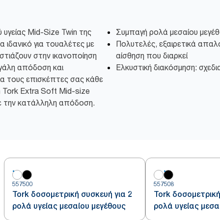
 υγείας Mid-Size Twin της
Συμπαγή ρολά μεσαίου μεγέ
α ιδανικό για τουαλέτες με
Πολυτελές, εξαιρετικά απαλό
εστιάζουν στην ικανοποίηση
αίσθηση που διαρκεί
εγάλη απόδοση και
Ελκυστική διακόσμηση: σχεδι
για τους επισκέπτες σας κάθε
 Tork Extra Soft Mid-size
με την κατάλληλη απόδοση.
557500
557508
Tork δοσομετρική συσκευή για 2
Tork δοσομετρική
ρολά υγείας μεσαίου μεγέθους
ρολά υγείας μεσα