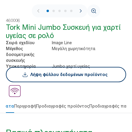
1 / 8
460006
Tork Mini Jumbo Συσκευή για χαρτί
υγείας σε ρολό
Image Line
Σειρά σχεδίου
Μεγάλη χωρητικότητα
Μέγεθος
δοσομετρικής
συσκευής
Jumbo χαρτί υγείας
Υποκατηγορία
Λήψη φύλλου δεδομένων προϊόντος
τήματα
Περιγραφή
Προδιαγραφές προϊόντος
Προδιαγραφές παρ