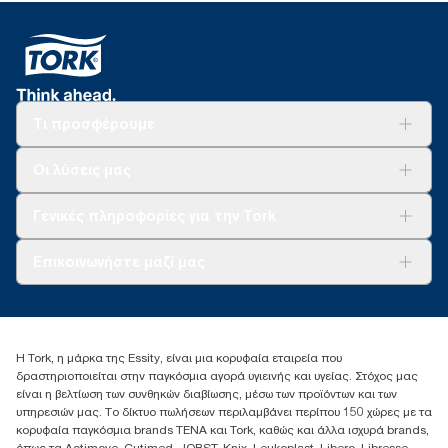
Τι προσφέρουμε
Λύσεις
Οι λύσεις μας
Βιωσιμότητα
Tork Clean Care
AD-a-Glance
Γενικές πληροφορίες για την Tork
Σχετικά με εμάς
Επικοινωνήστε μαζί μας
Ιστορίες επιτυχίας
torkcontact@essity.com
+302102705722
Essity Hellas A.E
Η Tork, η μάρκα της Essity, είναι μια κορυφαία εταιρεία που
17th klm.National Road Athens-Lamia &2 Kalamatas
δραστηριοποιείται στην παγκόσμια αγορά υγιεινής και υγείας. Στόχος μας
14564 N.Kifissia, Athens-Greece
είναι η βελτίωση των συνθηκών διαβίωσης, μέσω των προϊόντων και των
Mob: +306932474930 (για Ελλάδα & Κύπρο)
υπηρεσιών μας. Το δίκτυο πωλήσεων περιλαμβάνει περίπου 150 χώρες με τα
κορυφαία παγκόσμια brands TENA και Tork, καθώς και άλλα ισχυρά brands,
όπως τα Actimove, Cutimed, JOBST, Knix, Leukoplast, Libero, Libresse,