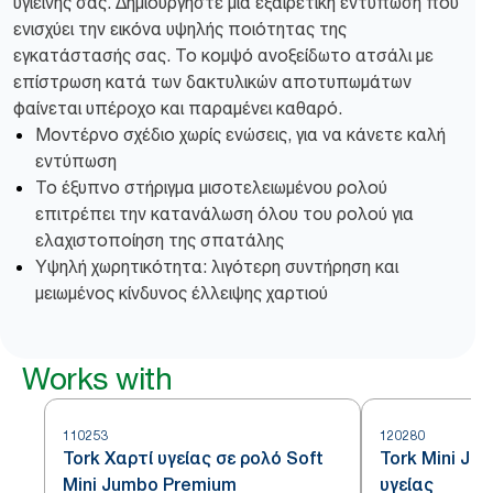
υγιεινής σας. Δημιουργήστε μια εξαιρετική εντύπωση που
ενισχύει την εικόνα υψηλής ποιότητας της
εγκατάστασής σας. Το κομψό ανοξείδωτο ατσάλι με
επίστρωση κατά των δακτυλικών αποτυπωμάτων
φαίνεται υπέροχο και παραμένει καθαρό.
Μοντέρνο σχέδιο χωρίς ενώσεις, για να κάνετε καλή
εντύπωση
Το έξυπνο στήριγμα μισοτελειωμένου ρολού
επιτρέπει την κατανάλωση όλου του ρολού για
ελαχιστοποίηση της σπατάλης
Υψηλή χωρητικότητα: λιγότερη συντήρηση και
μειωμένος κίνδυνος έλλειψης χαρτιού
Works with
110253
120280
Tork Χαρτί υγείας σε ρολό Soft
Tork Mini Ju
Mini Jumbo Premium
υγείας