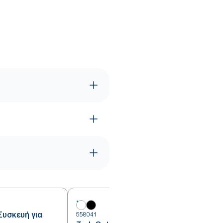
Συσκευή για
558041
5