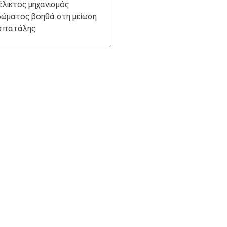
έλικτος μηχανισμός
δώματος βοηθά στη μείωση
σπατάλης