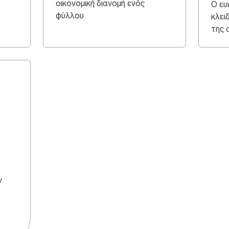
οικονομική διανομή ενός
Ο ευ
φύλλου
κλει
της 
ν