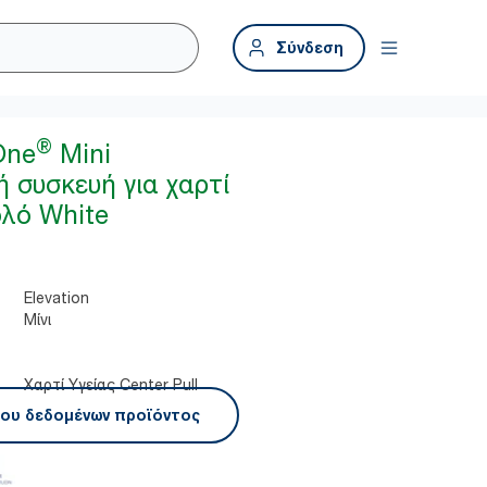
Σύνδεση
®
One
Mini
 συσκευή για χαρτί
ολό White
Elevation
Μίνι
Χαρτί Υγείας Center Pull
ου δεδομένων προϊόντος