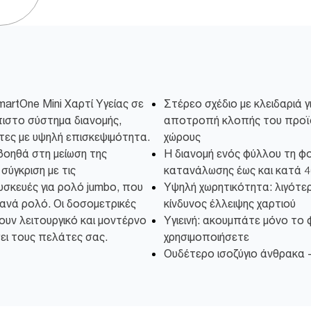
artOne Mini Χαρτί Υγείας σε
Στέρεο σχέδιο με κλειδαριά 
όπιστο σύστημα διανομής,
αποτροπή κλοπής του προϊό
τες με υψηλή επισκεψιμότητα.
χώρους
οηθά στη μείωση της
Η διανομή ενός φύλλου τη φο
σύγκριση με τις
κατανάλωσης έως και κατά 
σκευές για ρολό jumbo, που
Υψηλή χωρητικότητα: λιγότερ
 ανά ρολό. Οι δοσομετρικές
κίνδυνος έλλειψης χαρτιού
ουν λειτουργικό και μοντέρνο
Υγιεινή: ακουμπάτε μόνο το
ει τους πελάτες σας.
χρησιμοποιήσετε
Ουδέτερο ισοζύγιο άνθρακα -