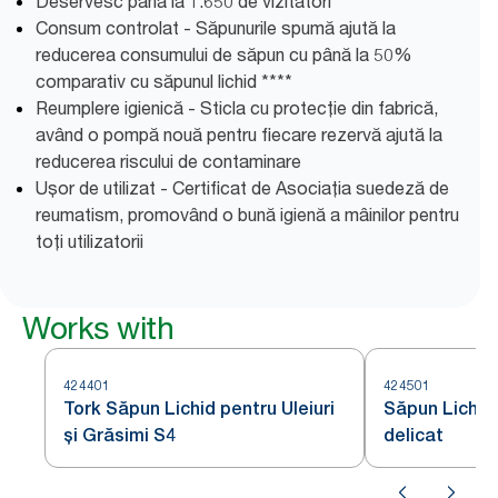
Deservesc până la 1.650 de vizitatori ***
Consum controlat - Săpunurile spumă ajută la
reducerea consumului de săpun cu până la 50%
comparativ cu săpunul lichid ****
Reumplere igienică - Sticla cu protecție din fabrică,
având o pompă nouă pentru fiecare rezervă ajută la
reducerea riscului de contaminare
Ușor de utilizat - Certificat de Asociația suedeză de
reumatism, promovând o bună igienă a mâinilor pentru
toți utilizatorii
Works with
424401
424501
Tork Săpun Lichid pentru Uleiuri
Săpun Lichid
şi Grăsimi S4
delicat