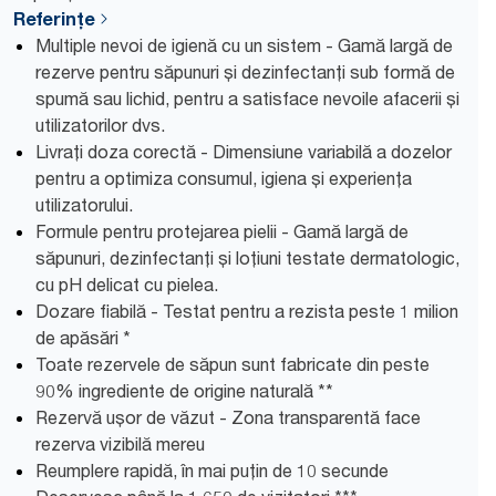
Referințe
Multiple nevoi de igienă cu un sistem - Gamă largă de
rezerve pentru săpunuri și dezinfectanți sub formă de
spumă sau lichid, pentru a satisface nevoile afacerii și
utilizatorilor dvs.
Livrați doza corectă - Dimensiune variabilă a dozelor
pentru a optimiza consumul, igiena și experiența
utilizatorului.
Formule pentru protejarea pielii - Gamă largă de
săpunuri, dezinfectanți și loțiuni testate dermatologic,
cu pH delicat cu pielea.
Dozare fiabilă - Testat pentru a rezista peste 1 milion
de apăsări *
Toate rezervele de săpun sunt fabricate din peste
90% ingrediente de origine naturală **
Rezervă ușor de văzut - Zona transparentă face
rezerva vizibilă mereu
Reumplere rapidă, în mai puțin de 10 secunde