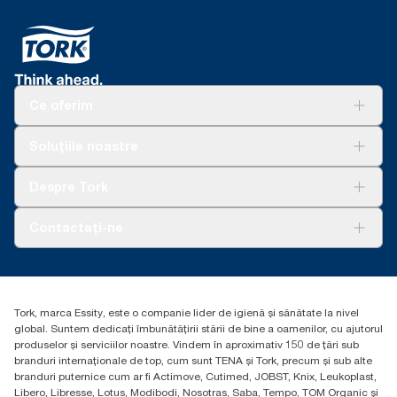
Ce oferim
Soluții
Soluțiile noastre
Sustenabilitate
Tork Clean Care
AD-a-Glance
Despre Tork
Curățarea Tork Vision
Despre noi
Contactați-ne
Povești de succes
torkcontact@essity.com
Essity Hungary Kft. Professional Hygiene
H-1021 Budapest
Tork, marca Essity, este o companie lider de igienă și sănătate la nivel
Budakeszi út 51.
global. Suntem dedicați îmbunătățirii stării de bine a oamenilor, cu ajutorul
produselor și serviciilor noastre. Vindem în aproximativ 150 de țări sub
branduri internaționale de top, cum sunt TENA și Tork, precum și sub alte
branduri puternice cum ar fi Actimove, Cutimed, JOBST, Knix, Leukoplast,
Libero, Libresse, Lotus, Modibodi, Nosotras, Saba, Tempo, TOM Organic și