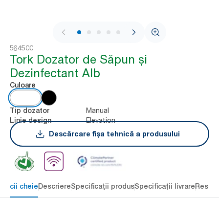
1 / 6
564500
Tork Dozator de Săpun și
Dezinfectant Alb
Culoare
Manual
Tip dozator
Elevation
Linie design
Descărcare fișa tehnică a produsului
eficii cheie
Descriere
Specificații produs
Specificații livrare
Resour