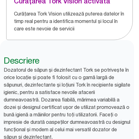
Curățarea Tork Vision activată
Curățarea Tork Vision utilizează puterea datelor în
timp real pentru a identifica momentul și locul în
care este nevoie de servicii
Descriere
Dozatorul de săpun și dezinfectant Tork se potrivește în
orice locație și poate fi folosit cu o gamă largă de
săpunuri, dezinfectante și loțiuni Tork în recipiente sigilate
igienic, pentru a satisface nevoile afacerii
dumneavoastră. Dozarea fiabilă, mărimea variabilă a
dozei și designul certificat ușor de utilizat promovează o
bună igienă a mâinilor pentru toți utilizatorii. Faceți o
impresie de durată oaspeților dumneavoastră cu designul
funcțional și modern al celui mai versatil dozator de
săpun și dezinfectant.