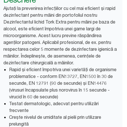
Ajutați la prevenirea infecțiilor cu cel mai eficient și rapid
dezinfectant pentru mâini din portofoliul nostru
Dezinfectantul lichid Tork Extra pentru mâini pe baza de
alcool, este eficient împotriva unei game largi de
microorganisme. Acest lucru previne răspândirea
agenților patogeni. Aplicabil profesional, de ex. pentru
respectarea celor 5 momente de dezinfectare igienică a
mâinilor. Îndeplinește, de asemenea, cerințele de
dezinfectare chirurgicală a mâinilor.
Rapid și eficient împotriva unei varietăți de organisme
problematice - conform EN13727, EN1500 în 30 de
secunde, EN 12791 (90 de secunde) și EN14476
(virusuri încapsulate plus norovirus în 15 secunde -
virucid în 60 de secunde)
Testat dermatologic, adecvat pentru utilizări
frecvente
Crește nivelul de umiditate al pielii prin utilizare
prelungită