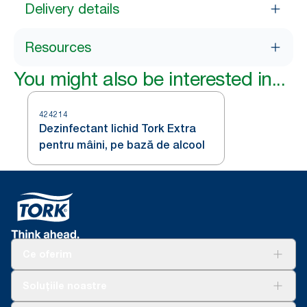
Delivery details
Resources
You might also be interested in...
424214
Dezinfectant lichid Tork Extra
pentru mâini, pe bază de alcool
Ce oferim
Soluții
Soluțiile noastre
Sustenabilitate