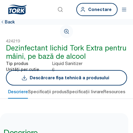
Conectare
Back
424219
Dezinfectant lichid Tork Extra pentru
mâini, pe bază de alcool
Liquid Sanitizer
Tip produs
6
Unități per cutie
Descărcare fișa tehnică a produsului
Descriere
Specificații produs
Specificații livrare
Resources
Descriere