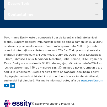
Tork Clean Care
AD-a-Glance
Despre Tork
Curățarea Tork Vision
Despre noi
Contactați-ne
Povești de succes
torkcontact@essity.com
Essity Hungary Kft. Professional Hygiene
H-1021 Budapest
Tork, marca Essity, este o companie lider de igienă și sănătate la nivel
Budakeszi út 51.
global. Suntem dedicați îmbunătățirii stării de bine a oamenilor, cu ajutorul
produselor și serviciilor noastre. Vindem în aproximativ 150 de țări sub
branduri internaționale de top, cum sunt TENA și Tork, precum și sub alte
branduri puternice cum ar fi Actimove, Cutimed, JOBST, Knix, Leukoplast,
Libero, Libresse, Lotus, Modibodi, Nosotras, Saba, Tempo, TOM Organic și
Zewa. Essity are aproximativ 36.000 de angajați. Vânzările nete în 2024 au
fost de aproximativ 146 de miliarde SEK (13, miliarde EUR). Compania are
sediul în Stockholm, Suedia și este listată pe Nasdaq Stockholm. Essity
depășește barierele stării de bine și contribuie la o societate sănătoasă,
sustenabilă și circulară. Mai multe informații puteți afla pe
www.essity.com
© Essity Hygiene and Health AB