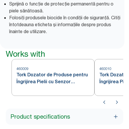
Sprijină o funcție de protecție permanentă pentru o
piele sănătoasă.
Folosiți produsele biocide în condiții de siguranță. Citiți
întotdeauna eticheta și informațiile despre produs
înainte de utilizare.
Works with
460009
460010
Tork Dozator de Produse pentru
Tork Dozator
Îngrijirea Pielii cu Senzor
Îngrijirea Piel
Intuition™ din Oțel Inoxidabil S4
S4
Product specifications