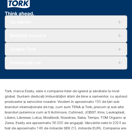
per utilizare. Pe baza evaluărilor ciclului de viață (LCA) revizuite
de terți, care acoperă toate nivelurile de calitate a rezervelor,
combinate cu date de consum (doză de săpun de 1,5 g și doză
de apă de 495 g). Deoarece aceste date sunt o medie de
Ce oferim
sistem, nu sunt destinate să fie utilizate în raportarea carbonului
pentru anumite articole și consum.
Soluții
Soluțiile noastre
Sustenabilitate
Tork Clean Care
AD-a-Glance
Despre Tork
Curățarea Tork Vision
Despre noi
Contactați-ne
Povești de succes
torkcontact@essity.com
Essity Hungary Kft. Professional Hygiene
H-1021 Budapest
Tork, marca Essity, este o companie lider de igienă și sănătate la nivel
Budakeszi út 51.
global. Suntem dedicați îmbunătățirii stării de bine a oamenilor, cu ajutorul
produselor și serviciilor noastre. Vindem în aproximativ 150 de țări sub
branduri internaționale de top, cum sunt TENA și Tork, precum și sub alte
branduri puternice cum ar fi Actimove, Cutimed, JOBST, Knix, Leukoplast,
Libero, Libresse, Lotus, Modibodi, Nosotras, Saba, Tempo, TOM Organic și
Zewa. Essity are aproximativ 36.000 de angajați. Vânzările nete în 2024 au
fost de aproximativ 146 de miliarde SEK (13, miliarde EUR). Compania are