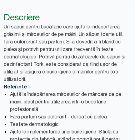
Descriere
Un săpun pentru bucătărie care ajută la îndepărtarea
grăsimii și mirosurilor de pe mâini. Un săpun foarte util,
fără colororant sau parfum. S-a dovedit a fi blând cu
pielea și potrivit pentru utilizare frecventă în teste
dermatologice. Potrivit pentru dozatoarele de săpun și
dezinfectant Tork, este considerat ca fiind ușor de
utilizat și asigură o bună igienă a mâinilor pentru toți
utilizatorii.
Referințe
Ajută la îndepărtarea mirosurilor de mâncare de pe
mâini, ideal pentru utilizarea într-o bucătărie
profesională
Fără parfum sau colorant - delicat cu pielea
Testate dermatologic
Ajută la implementarea unei bune igiene: Sticla cu
protecție din fabrică, având o pompă nouă pentru