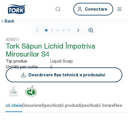
Conectare
Back
1 / 6
424011
Tork Săpun Lichid Împotriva
Mirosurilor S4
Liquid Soap
Tip produs
6
Unități per cutie
Descărcare fișa tehnică a produsului
eficii cheie
Descriere
Specificații produs
Specificații livrare
Resour