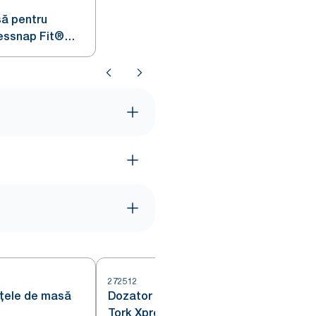
ă pentru
essnap Fit®
272512
țele de masă
Dozator de șervețele de masă
2
Tork Xpressnap® Countertop