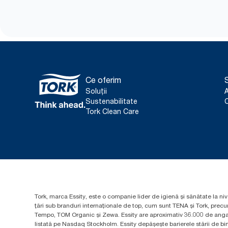
Ce oferim
S
Soluții
Sustenabilitate
C
Tork Clean Care
Tork, marca Essity, este o companie lider de igienă și sănătate la niv
țări sub branduri internaționale de top, cum sunt TENA și Tork, prec
Tempo, TOM Organic și Zewa. Essity are aproximativ 36.000 de angaja
listată pe Nasdaq Stockholm. Essity depășește barierele stării de bine