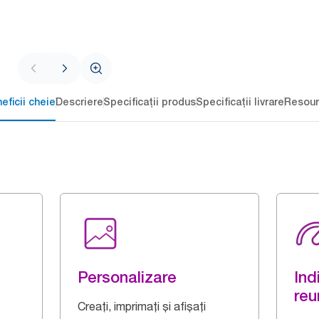
eficii cheie
Descriere
Specificații produs
Specificații livrare
Resour
Personalizare
Ind
reu
Creați, imprimați și afișați