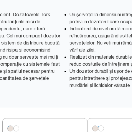
icient. Dozatoarele Tork
Un șervețel la dimensiuni între
ru lanțurile mici de
potrivi în dozatorul care ocup
dependente, care oferă
Indicatorul de nivel arată mo
ea. Cel mai compact dozator
reîncărcarea, asigurând astfe
sistem de distribuire bucată
șervețelelor. Nu veți mai rămâ
nd risipa și economisind
vârf ale zilei.
g nu doar servește mai mulți
Realizat din materiale durabile
 comparație cu sistemele fast
reduc costurile de întreținere
e și spațiul necesar pentru
Un dozator durabil și ușor de
 cantitatea de șervețele
pentru întreținere și protejea
murdăriei și lichidelor vărsate