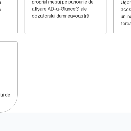
propriul mesaj pe panourile de
a
Ușor 
afișare AD-a-Glance® ale
e
aces
dozatorului dumneavoastră
un in
ferea
,
lui de