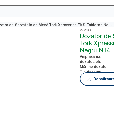
Dozator de Șervețele de Masă Tork Xpressnap Fit® Tabletop Negru N14
272900
Dozator de 
Tork Xpress
Negru N14
Amplasarea
dozatoarelor
Mărime dozator
Tip dozator
Descărcare