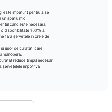
gi este împăturit pentru a se
ă un spațiu mic
mentul când este necesară
l o disponibilitate 100% a
ne fără șervețele în orele de
 și ușor de curățat, care
 și manoperă.
 curățat reduce timpul necesar
ză șervețelele împotriva