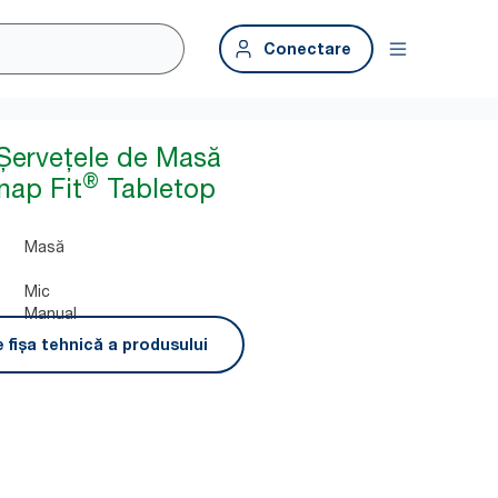
Conectare
Șervețele de Masă
®
nap Fit
Tabletop
Masă
Mic
Manual
 fișa tehnică a produsului