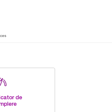
ces
icator de
mplere