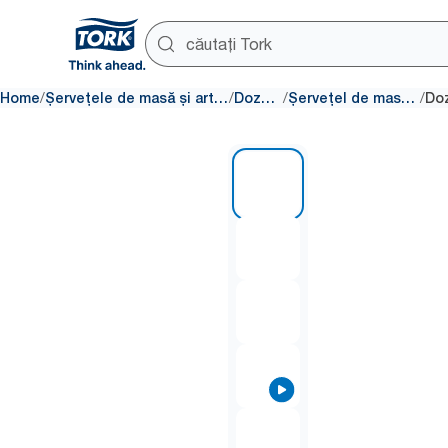
/
/
/
/
Home
Șervețele de masă și articole de masă
Dozatoare
Șervețel de masă intercalat
1 of 6