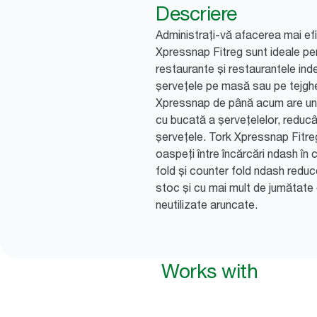
Descriere
Administrați-vă afacerea mai ef
Xpressnap Fitreg sunt ideale pent
restaurante și restaurantele in
șervețele pe masă sau pe tejgh
Xpressnap de până acum are un 
cu bucată a şerveţelelor, reducâ
șervețele. Tork Xpressnap Fitre
oaspeți între încărcări ndash în
fold și counter fold ndash reduc
stoc și cu mai mult de jumătate
neutilizate aruncate.
Works with