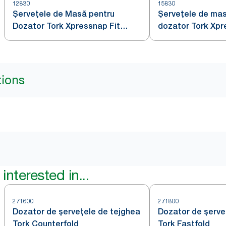
12830
15830
Șervețele de Masă pentru
Șervețele de mas
Dozator Tork Xpressnap Fit
dozator Tork Xpr
Natural N14
Alb N14
tions
interested in...
271600
271800
Dozator de șervețele de tejghea
Dozator de șerve
Tork Counterfold
Tork Fastfold