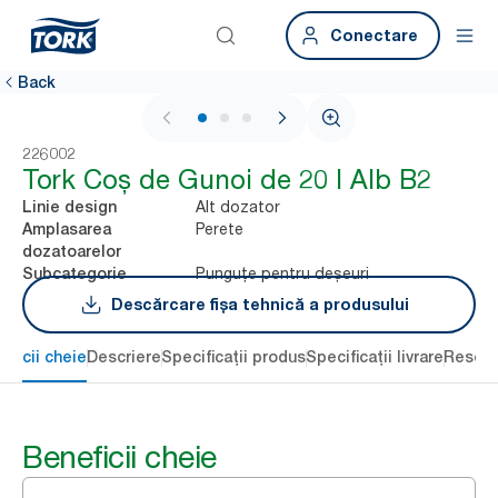
Conectare
Back
1 / 3
226002
Tork Coș de Gunoi de 20 l Alb B2
Alt dozator
Linie design
Perete
Amplasarea
dozatoarelor
Punguțe pentru deșeuri
Subcategorie
Descărcare fișa tehnică a produsului
eficii cheie
Descriere
Specificații produs
Specificații livrare
Resour
Beneficii cheie