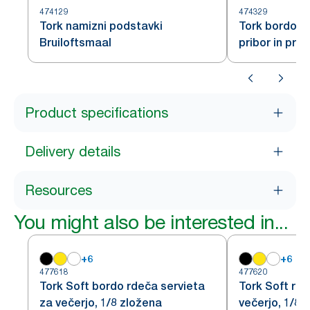
474129
474329
Tork namizni podstavki
Tork bordo s
Bruiloftsmaal
pribor in prti
slonovine
Product specifications
Delivery details
Resources
You might also be interested in...
+
6
+
6
477618
477620
Tork Soft bordo rdeča servieta
Tork Soft rde
za večerjo, 1/8 zložena
večerjo, 1/8 