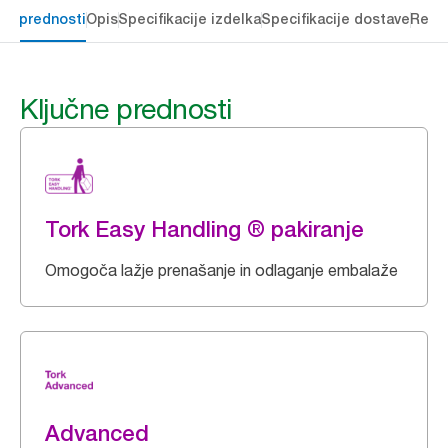
čne prednosti
Opis
Specifikacije izdelka
Specifikacije dostave
Reso
Ključne prednosti
Tork Easy Handling ® pakiranje
Omogoča lažje prenašanje in odlaganje embalaže
Advanced