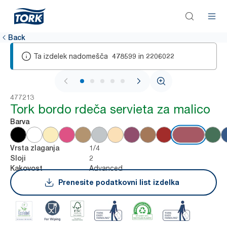
Back
Ta izdelek nadomešča
in
478599
2206022
1 / 6
477213
Tork bordo rdeča servieta za malico
Barva
1/4
Vrsta zlaganja
2
Sloji
Advanced
Kakovost
Prenesite podatkovni list izdelka