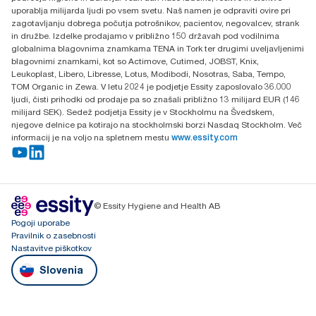
uporablja milijarda ljudi po vsem svetu. Naš namen je odpraviti ovire pri
zagotavljanju dobrega počutja potrošnikov, pacientov, negovalcev, strank
in družbe. Izdelke prodajamo v približno 150 državah pod vodilnima
globalnima blagovnima znamkama TENA in Tork ter drugimi uveljavljenimi
blagovnimi znamkami, kot so Actimove, Cutimed, JOBST, Knix,
Leukoplast, Libero, Libresse, Lotus, Modibodi, Nosotras, Saba, Tempo,
TOM Organic in Zewa. V letu 2024 je podjetje Essity zaposlovalo 36.000
ljudi, čisti prihodki od prodaje pa so znašali približno 13 milijard EUR (146
milijard SEK). Sedež podjetja Essity je v Stockholmu na Švedskem,
njegove delnice pa kotirajo na stockholmski borzi Nasdaq Stockholm. Več
informacij je na voljo na spletnem mestu
www.essity.com
© Essity Hygiene and Health AB
Pogoji uporabe
Pravilnik o zasebnosti
Nastavitve piškotkov
Slovenia