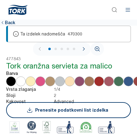
Back
Ta izdelek nadomešča
470300
1 / 6
477843
Tork oranžna servieta za malico
Barva
1/4
Vrsta zlaganja
2
Sloji
Advanced
Kakovost
Prenesite podatkovni list izdelka