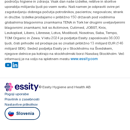
področju higiene in zdravja. Vsak dan naše izdelke, rešitve in storitve
uporablja milijarda ljudi po vsem svetu. Naš namen je odpraviti ovire pri
zagotavljanju dobrega počutja potrošnikov, pacientov, negovalcev, strank
in družbe. Izdelke prodajamo v približno 150 državah pod vodilnima
globalnima blagovnima znamkama TENA in Tork ter drugimi uveljavljenimi
blagovnimi znamkami, kot so Actimove, Cutimed, JOBST, Knix,
Leukoplast, Libero, Libresse, Lotus, Modibodi, Nosotras, Saba, Tempo,
TOM Organic in Zewa. V letu 2024 je podjetje Essity zaposlovalo 36.000
ljudi, čisti prihodki od prodaje pa so znašali približno 13 milijard EUR (146
milijard SEK). Sedež podjetja Essity je v Stockholmu na Švedskem,
njegove delnice pa kotirajo na stockholmski borzi Nasdaq Stockholm. Več
informacij je na voljo na spletnem mestu
www.essity.com
© Essity Hygiene and Health AB
Pogoji uporabe
Pravilnik o zasebnosti
Nastavitve piškotkov
Slovenia