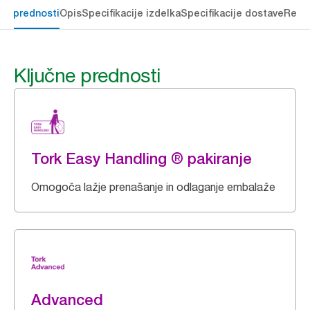
čne prednosti
Opis
Specifikacije izdelka
Specifikacije dostave
Reso
Ključne prednosti
Tork Easy Handling ® pakiranje
Omogoča lažje prenašanje in odlaganje embalaže
Advanced