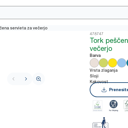
čena servieta za večerjo
478747
Tork peščen
večerjo
Barva
Vrsta zlaganja
Sloji
Kakovost
Prenesite