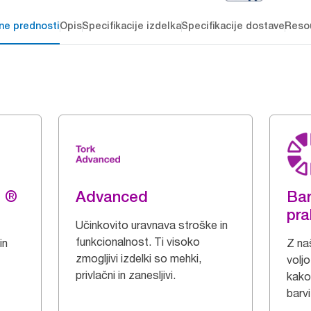
čne prednosti
Opis
Specifikacije izdelka
Specifikacije dostave
Reso
g ®
Advanced
Bar
pra
Učinkovito uravnava stroške in
funkcionalnost. Ti visoko
in
Z naš
zmogljivi izdelki so mehki,
voljo
privlačni in zanesljivi.
kakov
barvi