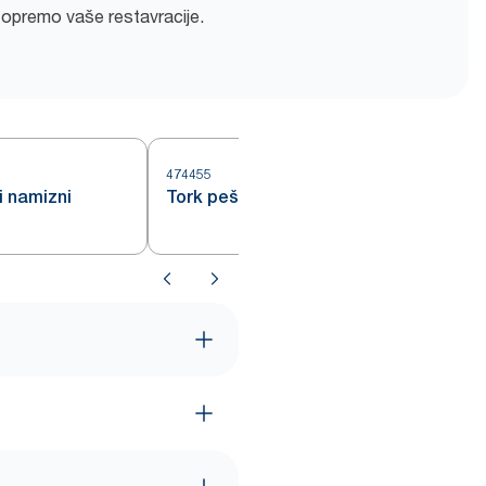
z opremo vaše restavracije.
474455
4
 namizni
Tork peščeni podstavek