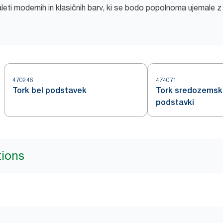
aleti modernih in klasičnih barv, ki se bodo popolnoma ujemale 
470246
474071
Tork bel podstavek
Tork sredozemski
podstavki
tions