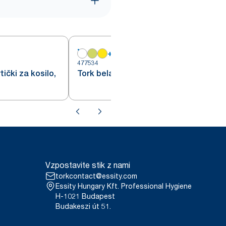
+
7
477534
4
tički za kosilo,
Tork bela namizna servieta
Vzpostavite stik z nami
torkcontact@essity.com
Essity Hungary Kft. Professional Hygiene
H-1021 Budapest
Budakeszi út 51.