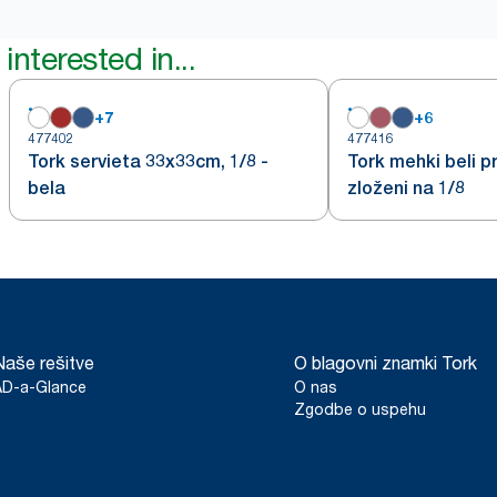
interested in...
+
7
+
6
477402
477416
Tork servieta 33x33cm, 1/8 -
Tork mehki beli pr
bela
zloženi na 1/8
Naše rešitve
O blagovni znamki Tork
AD-a-Glance
O nas
Zgodbe o uspehu