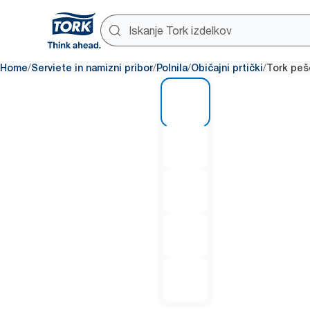
/
/
/
/
Home
Serviete in namizni pribor
Polnila
Običajni prtički
Tork peš
1 of 5