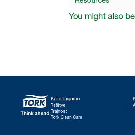
Resources
You might also be 
Kaj ponujamo
Rešitve
Trajnost
Tork Clean Care