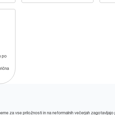
m po
rična
erne za vse priložnosti in na neformalnih večerjah zagotavljajo