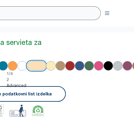
a servieta za
1/4
2
Advanced
 podatkovni list izdelka