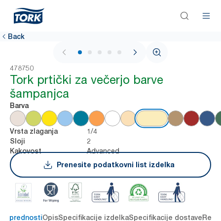
Back
1 / 5
478750
Tork prtički za večerjo barve
šampanjca
Barva
1/4
Vrsta zlaganja
2
Sloji
Advanced
Kakovost
Prenesite podatkovni list izdelka
čne prednosti
Opis
Specifikacije izdelka
Specifikacije dostave
Reso