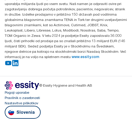
uporablja milijarda ljudi po vsem svetu. Naš namen je odpraviti ovire pri
zagotavljanju dobrega počutja potrošnikov, pacientov, negovalcev, strank
in družbe. Izdelke prodajamo v približno 150 državah pod vodilnima
globalnima blagovnima znamkama TENA in Tork ter drugimi uveljavljenimi
blagovnimi znamkami, kot so Actimove, Cutimed, JOBST, Knix,
Leukoplast, Libero, Libresse, Lotus, Modibodi, Nosotras, Saba, Tempo,
TOM Organic in Zewa. V letu 2024 je podjetje Essity zaposlovalo 36.000
ljudi, čisti prihodki od prodaje pa so znašali približno 13 milijard EUR (146
milijard SEK). Sedež podjetja Essity je v Stockholmu na Švedskem,
njegove delnice pa kotirajo na stockholmski borzi Nasdaq Stockholm. Več
informacij je na voljo na spletnem mestu
www.essity.com
© Essity Hygiene and Health AB
Pogoji uporabe
Pravilnik o zasebnosti
Nastavitve piškotkov
Slovenia