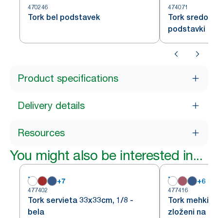
470246
474071
Tork bel podstavek
Tork sredoze
podstavki
Product specifications
Delivery details
Resources
You might also be interested in...
+
7
+
6
477402
477416
Tork servieta 33x33cm, 1/8 -
Tork mehki bel
bela
zloženi na 1/