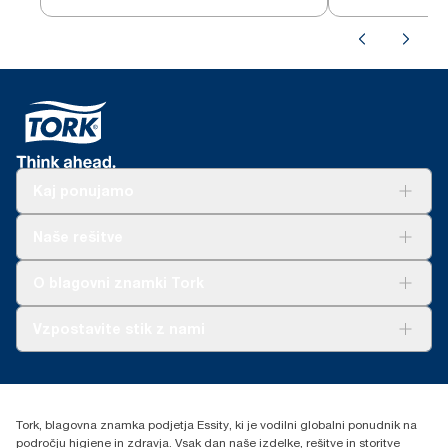
Kaj ponujamo
Rešitve
Naše rešitve
Trajnost
Tork Clean Care
AD-a-Glance
O blagovni znamki Tork
O nas
Vzpostavite stik z nami
Zgodbe o uspehu
torkcontact@essity.com
Essity Hungary Kft. Professional Hygiene
H-1021 Budapest
Tork, blagovna znamka podjetja Essity, ki je vodilni globalni ponudnik na
Budakeszi út 51.
področju higiene in zdravja. Vsak dan naše izdelke, rešitve in storitve