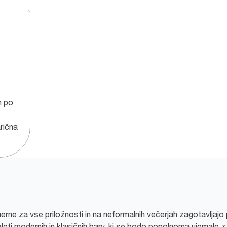
m po
rična
erne za vse priložnosti in na neformalnih večerjah zagotavljajo
aleti modernih in klasičnih barv, ki se bodo popolnoma ujemale 