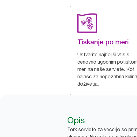
Tiskanje po meri
Ustvarite najboljši vtis s
cenovno ugodnim potisko
meri na naše serviete. Kot
nalašč za nepozabna kulina
doživetja.
Opis
Tork serviete za večerjo so prim
elegance. Na voljo so v široki p