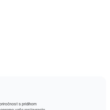
 priročnost s pridihom
z opremo vaše restavracije.