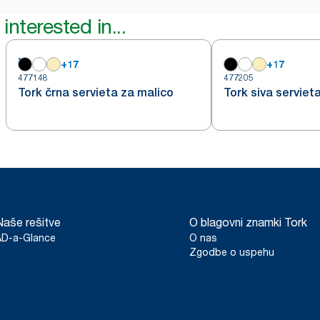
interested in...
+
17
+
17
477148
477205
Tork črna servieta za malico
Tork siva serviet
Naše rešitve
O blagovni znamki Tork
AD-a-Glance
O nas
Zgodbe o uspehu