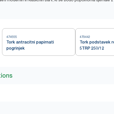
474555
479442
Tork antracitni papirnati
Tork podstavek r
pogrinjek
5TRP 250/12
tions