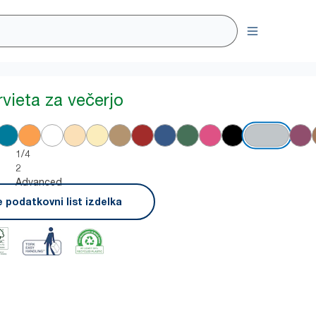
rvieta za večerjo
1/4
2
Advanced
 podatkovni list izdelka