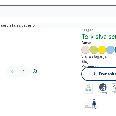
 servieta za večerjo
478762
Tork siva se
Barva
Vrsta zlaganja
Sloji
Kakovost
Prenesite