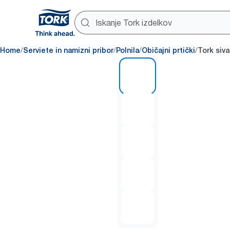
/
/
/
/
Home
Serviete in namizni pribor
Polnila
Običajni prtički
Tork siva
1 of 5