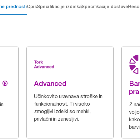
čne prednosti
Opis
Specifikacije izdelka
Specifikacije dostave
Reso
g ®
Advanced
Bar
pra
Učinkovito uravnava stroške in
funkcionalnost. Ti visoko
in
Z naš
zmogljivi izdelki so mehki,
voljo
privlačni in zanesljivi.
kakov
barvi