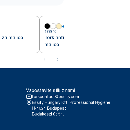
+
17
477846
4
a za malico
Tork antracitna servieta za
malico
Vzpostavite stik z nami
torkcontact@essity.com
Essity Hungary Kft. Professional Hygiene
H-1021 Budapest
Budakeszi út 51.