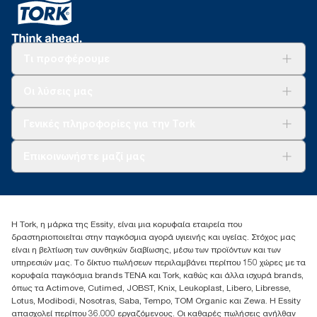
Τι προσφέρουμε
Λύσεις
Οι λύσεις μας
Βιωσιμότητα
Tork Clean Care
AD-a-Glance
Γενικές πληροφορίες για την Tork
Σχετικά με εμάς
Επικοινωνήστε μαζί μας
Ιστορίες επιτυχίας
torkcontact@essity.com
+302102705722
Essity Hellas A.E
Η Tork, η μάρκα της Essity, είναι μια κορυφαία εταιρεία που
17th klm.National Road Athens-Lamia &2 Kalamatas
δραστηριοποιείται στην παγκόσμια αγορά υγιεινής και υγείας. Στόχος μας
14564 N.Kifissia, Athens-Greece
είναι η βελτίωση των συνθηκών διαβίωσης, μέσω των προϊόντων και των
Mob: +306932474930 (για Ελλάδα & Κύπρο)
υπηρεσιών μας. Το δίκτυο πωλήσεων περιλαμβάνει περίπου 150 χώρες με τα
κορυφαία παγκόσμια brands TENA και Tork, καθώς και άλλα ισχυρά brands,
όπως τα Actimove, Cutimed, JOBST, Knix, Leukoplast, Libero, Libresse,
Lotus, Modibodi, Nosotras, Saba, Tempo, TOM Organic και Zewa. Η Essity
απασχολεί περίπου 36.000 εργαζόμενους. Οι καθαρές πωλήσεις ανήλθαν