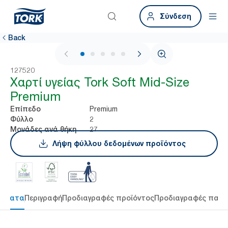
Σύνδεση
Back
1 / 5
127520
Χαρτί υγείας Tork Soft Mid-Size
Premium
Premium
Επίπεδο
2
Φύλλο
27
Μονάδες ανά θήκη
Λήψη φύλλου δεδομένων προϊόντος
τήματα
Περιγραφή
Προδιαγραφές προϊόντος
Προδιαγραφές παρ