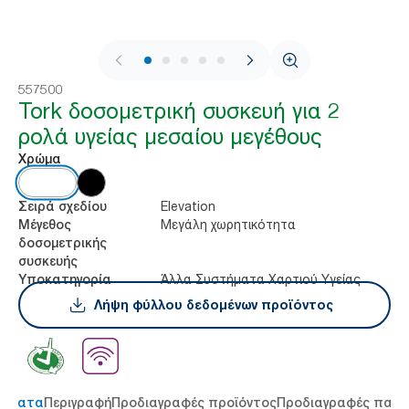
1 / 8
557500
Tork δοσομετρική συσκευή για 2
ρολά υγείας μεσαίου μεγέθους
Χρώμα
Elevation
Σειρά σχεδίου
Μεγάλη χωρητικότητα
Μέγεθος
δοσομετρικής
συσκευής
Άλλα Συστήματα Χαρτιού Υγείας
Υποκατηγορία
Λήψη φύλλου δεδομένων προϊόντος
τήματα
Περιγραφή
Προδιαγραφές προϊόντος
Προδιαγραφές παρ