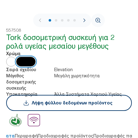
1 / 8
557508
Tork δοσομετρική συσκευή για 2
ρολά υγείας μεσαίου μεγέθους
Χρώμα
Elevation
Σειρά σχεδίου
Μεγάλη χωρητικότητα
Μέγεθος
δοσομετρικής
συσκευής
Άλλα Συστήματα Χαρτιού Υγείας
Υποκατηγορία
Λήψη φύλλου δεδομένων προϊόντος
τήματα
Περιγραφή
Προδιαγραφές προϊόντος
Προδιαγραφές παρ