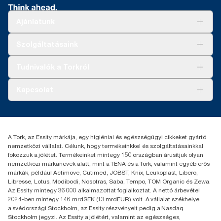
Ajánlatunk
Megoldások
Szolgáltatásaink
Fenntarthatóság
Tork Clean Care
AD-a-Glance
Tudnivalók a Torkról
Tork PaperCircle
Tiszta kéz
Bemutatkozás
Kapcsolat
Sikertörténetek
Karrier
torkcontact@essity.com
+36 1 392 2176
Essity Hungary Kft. Professional Hygiene
A Tork, az Essity márkája, egy higiéniai és egészségügyi cikkeket gyártó
H-1021 Budapest
nemzetközi vállalat. Célunk, hogy termékeinkkel és szolgáltatásainkkal
Budakeszi út 51.
fokozzuk a jólétet. Termékeinket mintegy 150 országban árusítjuk olyan
nemzetközi márkanevek alatt, mint a TENA és a Tork, valamint egyéb erős
márkák, például Actimove, Cutimed, JOBST, Knix, Leukoplast, Libero,
Libresse, Lotus, Modibodi, Nosotras, Saba, Tempo, TOM Organic és Zewa.
Az Essity mintegy 36 000 alkalmazottat foglalkoztat. A nettó árbevétel
2024-ben mintegy 146 mrdSEK (13 mrdEUR) volt. A vállalat székhelye
a svédországi Stockholm, az Essity részvényeit pedig a Nasdaq
Stockholm jegyzi. Az Essity a jólétért, valamint az egészséges,