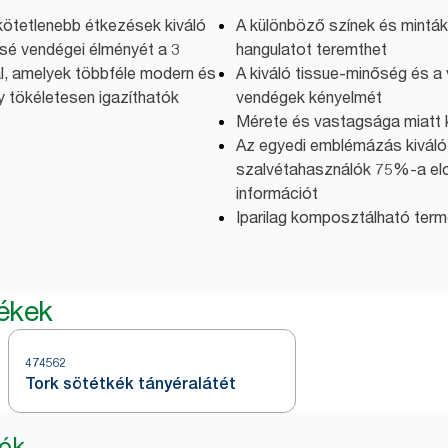
 kötetlenebb étkezések kiváló
A különböző színek és minták
sé vendégei élményét a 3
hangulatot teremthet
l, amelyek többféle modern és
A kiváló tissue-minőség és 
y tökéletesen igazíthatók
vendégek kényelmét
Mérete és vastagsága miatt 
Az egyedi emblémázás kiváló
szalvétahasználók 75%-a elo
információt
Iparilag komposztálható ter
mékek
474562
Tork sötétkék tányéralátét
iók