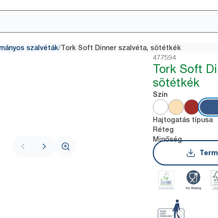
/
mányos szalvéták
Tork Soft Dinner szalvéta, sötétkék
477594
Tork Soft Di
sötétkék
Szín
Hajtogatás típusa
Réteg
Minőség
Term