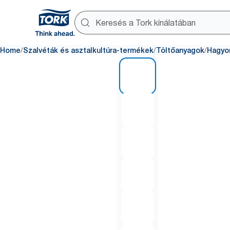
/
/
/
Home
Szalvéták és asztalkultúra-termékek
Töltőanyagok
Hagyo
1 of 6