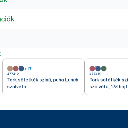
ációk
k
+
17
477412
477419
Tork sötétkék színű, puha Lunch
Tork sötétkék sz
szalvéta
szalvéta, 1/8 haj