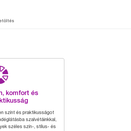
etöltés
n, komfort és
ktikusság
en színt és praktikusságot
ndéglátásba szalvétáinkkal,
yek széles szín-, stílus- és