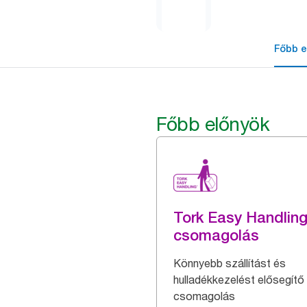
Főbb e
Főbb előnyök
Tork Easy Handlin
csomagolás
Könnyebb szállítást és
hulladékkezelést elősegítő
csomagolás