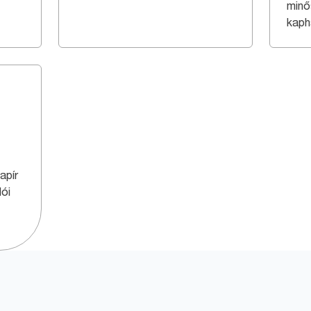
minő
kaph
apír
lói