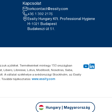
Kapcsolat
torkcontact@essity.com
+36 1 392 2176
Essity Hungary Kft. Professional Hygiene
H-1021 Budapest
Budakeszi út 51.
kozzuk a jólétet. Termékeinket mintegy 150 országban
, Libero, Libresse, Lotus, Modibodi, Nosotras, Saba,
. A vállalat székhelye a svédországi Stockholm, az Essity
 További tájékoztatás:
www.essity.com
Hungary | Magyarország