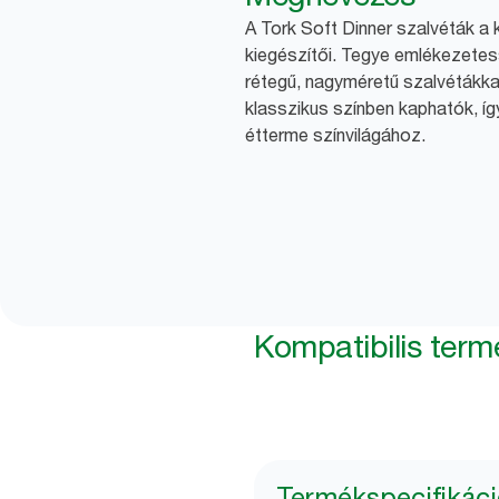
A Tork Soft Dinner szalvéták a
kiegészítői. Tegye emlékezetes
rétegű, nagyméretű szalvétákka
klasszikus színben kaphatók, íg
étterme színvilágához.
Kompatibilis ter
Termékspecifikác