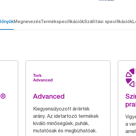
lőnyök
Megnevezés
Termékspecifikációk
Szállítási specifikációk
L
g®
Advanced
Szí
pra
Kiegyensúlyozott ár/érték
arány. Az idetartozó termékek
Vigy
kiváló minőségűek, puhák,
a ve
mutatósak és megbízhatóak.
amel