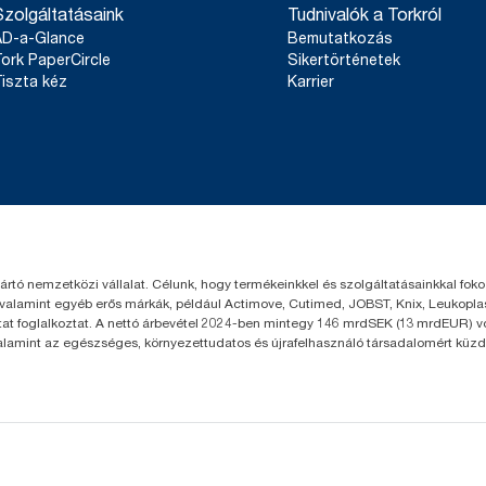
Szolgáltatásaink
Tudnivalók a Torkról
AD-a-Glance
Bemutatkozás
ork PaperCircle
Sikertörténetek
iszta kéz
Karrier
yártó nemzetközi vállalat. Célunk, hogy termékeinkkel és szolgáltatásainkkal fo
 valamint egyéb erős márkák, például Actimove, Cutimed, JOBST, Knix, Leukoplast
t foglalkoztat. A nettó árbevétel 2024-ben mintegy 146 mrdSEK (13 mrdEUR) volt
valamint az egészséges, környezettudatos és újrafelhasználó társadalomért küzd.