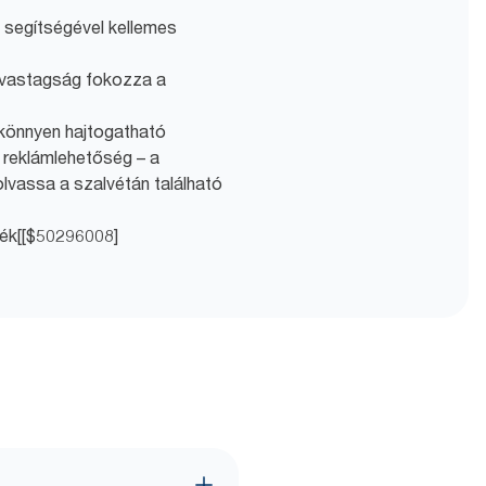
 segítségével kellemes
a vastagság fokozza a
könnyen hajtogatható
 reklámlehetőség – a
lvassa a szalvétán található
mék[[$50296008]