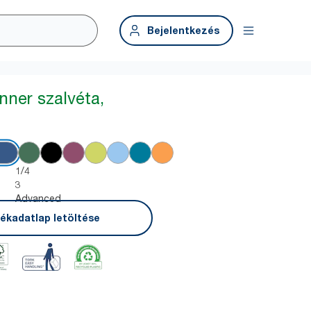
Bejelentkezés
nner szalvéta,
1/4
3
Advanced
ékadatlap letöltése