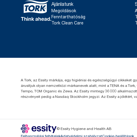
Ajánlatunk
Megoldások
Fenntarthatóság
T
Tork Clean Care
T
A Tork, az Essity márkája, egy higiéniai és egészségügyi cikkeket g
árusítjuk olyan nemzetközi márkanevek alatt, mint a TENA és a Tork,
Tempo, TOM Organic és Zewa. Az Essity mintegy 36 000 alkalmazotta
részvényeit pedig a Nasdaq Stockholm jegyzi. Az Essity a jólétért, 
© Essity Hygiene and Health AB
Felhasználási feltételek
Adatvédelmi szabályzat
Cookie-beállítások