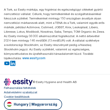
+36 1 392 2176
Essity Hungary Kft. Professional Hygiene
A Tork, az Essity márkája, egy higiéniai és egészségügyi cikkeket gyártó
H-1021 Budapest
nemzetközi vállalat. Célunk, hogy termékeinkkel és szolgáltatásainkkal
Budakeszi út 51.
fokozzuk a jólétet. Termékeinket mintegy 150 országban árusítjuk olyan
nemzetközi márkanevek alatt, mint a TENA és a Tork, valamint egyéb erős
márkák, például Actimove, Cutimed, JOBST, Knix, Leukoplast, Libero,
Libresse, Lotus, Modibodi, Nosotras, Saba, Tempo, TOM Organic és Zewa.
Az Essity mintegy 36 000 alkalmazottat foglalkoztat. A nettó árbevétel
2024-ben mintegy 146 mrdSEK (13 mrdEUR) volt. A vállalat székhelye
a svédországi Stockholm, az Essity részvényeit pedig a Nasdaq
Stockholm jegyzi. Az Essity a jólétért, valamint az egészséges,
környezettudatos és újrafelhasználó társadalomért küzd. További
tájékoztatás:
www.essity.com
© Essity Hygiene and Health AB
Felhasználási feltételek
Adatvédelmi szabályzat
Cookie-beállítások
Hungary | Magyarország