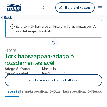
Bejelentkezés
Back
Ez a termék hamarosan kikerül a forgalmazásból. A
készlet erejéig kapható.
470205
Tork habszappan-adagoló,
rozsdamentes acél
Manuális
Adagoló típusa
Egyéb adagoló
Termékcsalád
Termékadatlap letöltése
Megnevezés
Termékspecifikációk
Szállítási specifikációk
Resourc