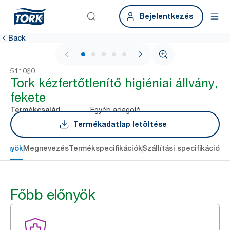
Bejelentkezés
Back
1 / 6
511060
Tork kézfertőtlenítő higiéniai állvány,
fekete
Egyéb adagoló
Termékcsalád
Termékadatlap letöltése
lőnyök
Megnevezés
Termékspecifikációk
Szállítási specifikációk
L
Főbb előnyök