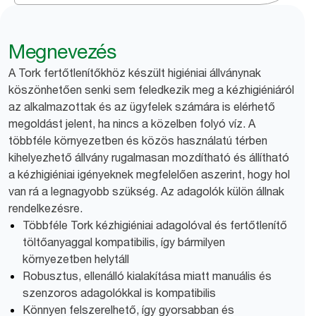
Megnevezés
A Tork fertőtlenítőkhöz készült higiéniai állványnak
köszönhetően senki sem feledkezik meg a kézhigiéniáról
az alkalmazottak és az ügyfelek számára is elérhető
megoldást jelent, ha nincs a közelben folyó víz. A
többféle környezetben és közös használatú térben
kihelyezhető állvány rugalmasan mozdítható és állítható
a kézhigiéniai igényeknek megfelelően aszerint, hogy hol
van rá a legnagyobb szükség. Az adagolók külön állnak
rendelkezésre.
Többféle Tork kézhigiéniai adagolóval és fertőtlenítő
töltőanyaggal kompatibilis, így bármilyen
környezetben helytáll
Robusztus, ellenálló kialakítása miatt manuális és
szenzoros adagolókkal is kompatibilis
Könnyen felszerelhető, így gyorsabban és