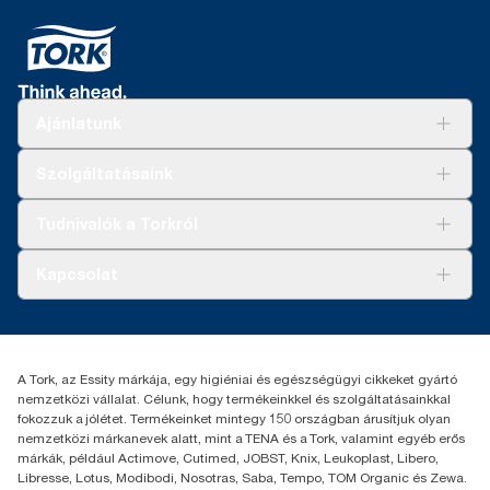
Ajánlatunk
Megoldások
Szolgáltatásaink
Fenntarthatóság
Tork Clean Care
AD-a-Glance
Tudnivalók a Torkról
Tork PaperCircle
Tiszta kéz
Bemutatkozás
Kapcsolat
Sikertörténetek
Karrier
torkcontact@essity.com
+36 1 392 2176
Essity Hungary Kft. Professional Hygiene
A Tork, az Essity márkája, egy higiéniai és egészségügyi cikkeket gyártó
H-1021 Budapest
nemzetközi vállalat. Célunk, hogy termékeinkkel és szolgáltatásainkkal
Budakeszi út 51.
fokozzuk a jólétet. Termékeinket mintegy 150 országban árusítjuk olyan
nemzetközi márkanevek alatt, mint a TENA és a Tork, valamint egyéb erős
márkák, például Actimove, Cutimed, JOBST, Knix, Leukoplast, Libero,
Libresse, Lotus, Modibodi, Nosotras, Saba, Tempo, TOM Organic és Zewa.