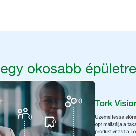
et érjen el.
 egy okosabb épületr
Tork Visio
Üzemeltesse előre
optimalizálja a ta
produktivitást a To