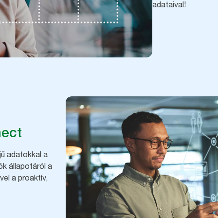
adataival!
nect
jű adatokkal a
k állapotáról a
el a proaktív,