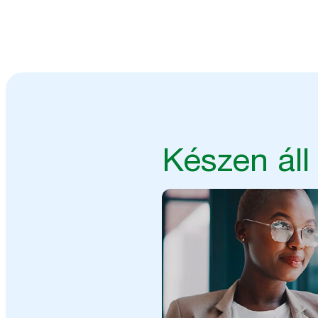
dolgozzon, és jobb eredmények
Készen áll