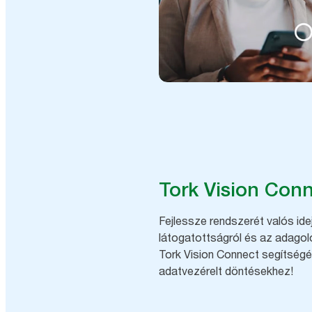
Tork Vision Con
Fejlessze rendszerét valós ide
látogatottságról és az adagoló
Tork Vision Connect segítségév
adatvezérelt döntésekhez!