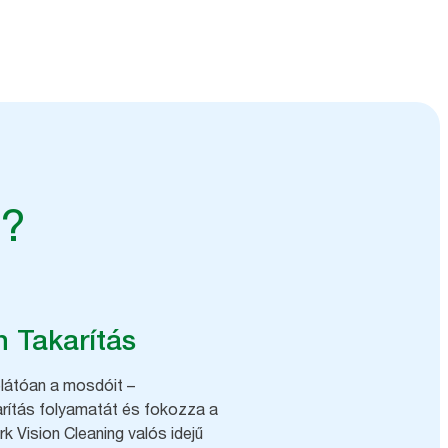
e?
n Takarítás
látóan a mosdóit –
karítás folyamatát és fokozza a
rk Vision Cleaning valós idejű