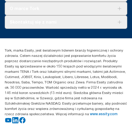
Tork Clean Care
Tork Vision Sprzątanie
O marce Tork
AD-a-Glance
Tork PaperCircle
O nas
Skontaktuj się z nami
Historie sukcesu
Reklamacja dozownika
Skontaktuj się z nami
Reklamacja produktu
Przedstawiciele handlowi
Reklamacja serwisowa
Essity Poland Sp. z o.o. ul.
Tork, marka Essity, jest światowym liderem branży higienicznej i ochrony
Puławska 180
zdrowia. Celem naszej działalności jest poprawianie komfortu życia
02-670 Warszawa
poprzez dostarczanie niezbędnych produktów i rozwiązań. Produkty
Polska
Essity są sprzedawane w około 150 krajach pod wiodącymi światowymi
markami TENA i Tork oraz lokalnymi silnymi markami, takimi jak Actimove,
Cutimed, JOBST, Knix, Leukoplast, Libero, Libresse, Lotus, Modibodi,
Nosotras, Saba, Tempo, TOM Organic oraz Zewa. Firma Essity zatrudnia
ok. 36 000 pracowników. Wartość sprzedaży netto w 2024 r. wyniosła ok.
146 mld koron szwedzkich (13 mld euro). Siedziba główna Essity mieści
się w Sztokholmie, w Szwecji, gdzie firma jest notowana na
Sztokholmskiej Giełdzie NASDAQ. Essity przełamuje bariery, aby podnosić
komfort życia oraz wspiera zrównoważoną i cyrkularną gospodarkę na
rzecz zdrowia społeczeństwa. Więcej informacji na
www.essity.com