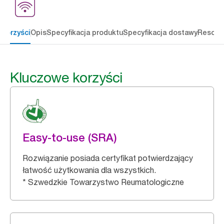
 korzyści
Opis
Specyfikacja produktu
Specyfikacja dostawy
Resour
Kluczowe korzyści
Easy-to-use (SRA)
Rozwiązanie posiada certyfikat potwierdzający
łatwość użytkowania dla wszystkich.
* Szwedzkie Towarzystwo Reumatologiczne