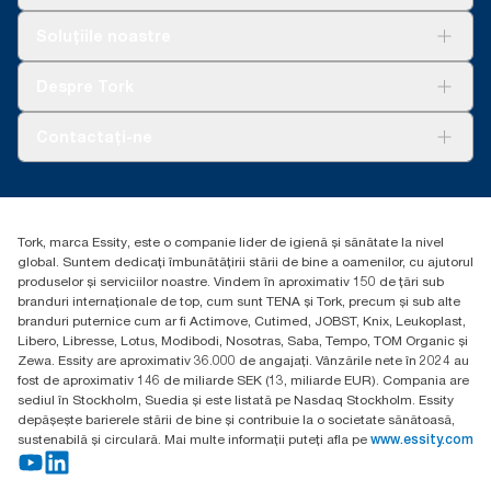
Soluții
Soluțiile noastre
Sustenabilitate
Tork Clean Care
AD-a-Glance
Despre Tork
Curățarea Tork Vision
Despre noi
Contactați-ne
Povești de succes
torkcontact@essity.com
Essity Hungary Kft. Professional Hygiene
H-1021 Budapest
Tork, marca Essity, este o companie lider de igienă și sănătate la nivel
Budakeszi út 51.
global. Suntem dedicați îmbunătățirii stării de bine a oamenilor, cu ajutorul
produselor și serviciilor noastre. Vindem în aproximativ 150 de țări sub
branduri internaționale de top, cum sunt TENA și Tork, precum și sub alte
branduri puternice cum ar fi Actimove, Cutimed, JOBST, Knix, Leukoplast,
Libero, Libresse, Lotus, Modibodi, Nosotras, Saba, Tempo, TOM Organic și
Zewa. Essity are aproximativ 36.000 de angajați. Vânzările nete în 2024 au
fost de aproximativ 146 de miliarde SEK (13, miliarde EUR). Compania are
sediul în Stockholm, Suedia și este listată pe Nasdaq Stockholm. Essity
depășește barierele stării de bine și contribuie la o societate sănătoasă,
sustenabilă și circulară. Mai multe informații puteți afla pe
www.essity.com