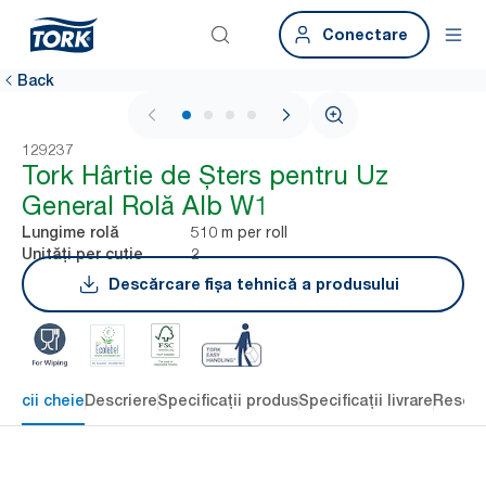
Conectare
Back
1 / 4
129237
Tork Hârtie de Șters pentru Uz
General Rolă Alb W1
510 m per roll
Lungime rolă
2
Unități per cutie
Descărcare fișa tehnică a produsului
eficii cheie
Descriere
Specificații produs
Specificații livrare
Resour