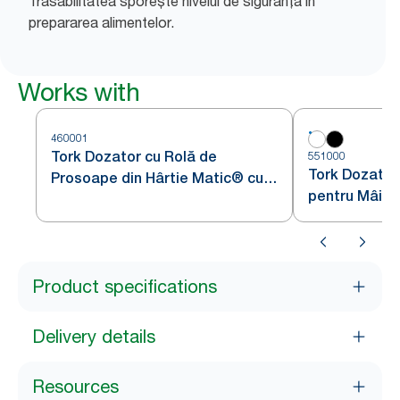
Trasabilitatea sporește nivelul de siguranță în
prepararea alimentelor.
Works with
460001
Tork Dozator cu Rolă de
551000
Tork Dozator
Prosoape din Hârtie Matic® cu
pentru Mâini
senzor Intuition din Oțel
Alb H1
Inoxidabil H1
Product specifications
Delivery details
Resources