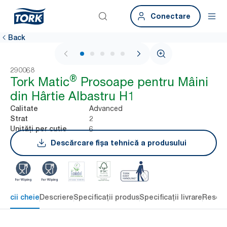
Conectare
Back
1 / 7
290068
®
Tork Matic
Prosoape pentru Mâini
din Hârtie Albastru H1
Advanced
Calitate
2
Strat
6
Unități per cutie
Descărcare fișa tehnică a produsului
eficii cheie
Descriere
Specificații produs
Specificații livrare
Resour