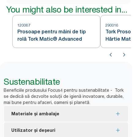
You might also be interested in...
120067
290016
Prosoape pentru mâini de tip
Tork Prosoap
rolă Tork Matic® Advanced
Hârtie Matic
Frunze Albas
Sustenabilitate
Beneficiile produsului Focus4 pentru sustenabilitate - Tork
se dedică să dezvolte soluții de igienă inovatoare, durabile,
mai bune pentru afaceri, oameni și planetă.
Materiale și ambalaje
Rezerve certificate cu Eticheta ecologică UE
Utilizator și deșeuri
Ecolabel – impact redus asupra mediului pe