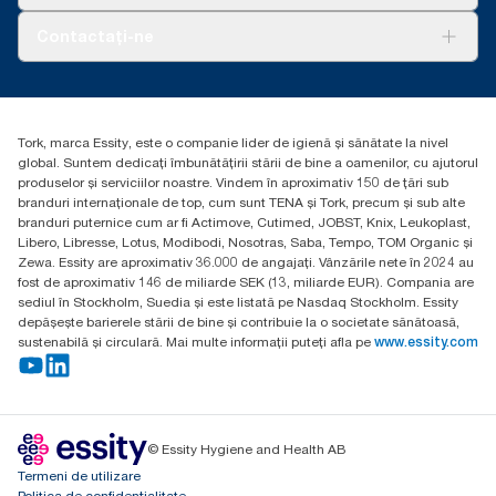
Curățarea Tork Vision
Despre noi
Contactați-ne
Povești de succes
torkcontact@essity.com
Essity Hungary Kft. Professional Hygiene
H-1021 Budapest
Tork, marca Essity, este o companie lider de igienă și sănătate la nivel
Budakeszi út 51.
global. Suntem dedicați îmbunătățirii stării de bine a oamenilor, cu ajutorul
produselor și serviciilor noastre. Vindem în aproximativ 150 de țări sub
branduri internaționale de top, cum sunt TENA și Tork, precum și sub alte
branduri puternice cum ar fi Actimove, Cutimed, JOBST, Knix, Leukoplast,
Libero, Libresse, Lotus, Modibodi, Nosotras, Saba, Tempo, TOM Organic și
Zewa. Essity are aproximativ 36.000 de angajați. Vânzările nete în 2024 au
fost de aproximativ 146 de miliarde SEK (13, miliarde EUR). Compania are
sediul în Stockholm, Suedia și este listată pe Nasdaq Stockholm. Essity
depășește barierele stării de bine și contribuie la o societate sănătoasă,
sustenabilă și circulară. Mai multe informații puteți afla pe
www.essity.com
© Essity Hygiene and Health AB
Termeni de utilizare
Politica de confidențialitate