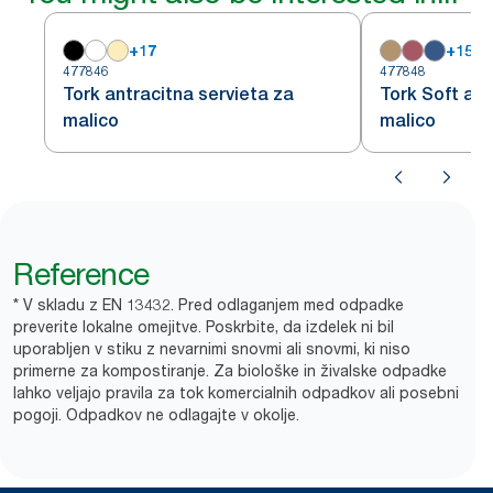
+
17
+
15
477846
477848
Tork antracitna servieta za
Tork Soft ant
malico
malico
Reference
* V skladu z EN 13432. Pred odlaganjem med odpadke
preverite lokalne omejitve. Poskrbite, da izdelek ni bil
uporabljen v stiku z nevarnimi snovmi ali snovmi, ki niso
primerne za kompostiranje. Za biološke in živalske odpadke
lahko veljajo pravila za tok komercialnih odpadkov ali posebni
pogoji. Odpadkov ne odlagajte v okolje.