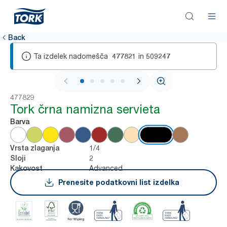
Back
Ta izdelek nadomešča
in
477821
509247
1 / 5
477829
Tork črna namizna servieta
Barva
1/4
Vrsta zlaganja
2
Sloji
Advanced
Kakovost
Prenesite podatkovni list izdelka