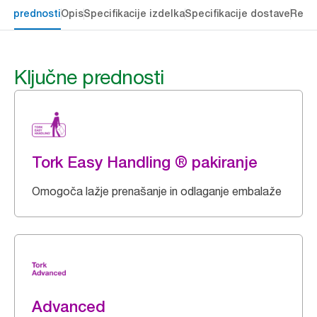
čne prednosti
Opis
Specifikacije izdelka
Specifikacije dostave
Reso
Ključne prednosti
Tork Easy Handling ® pakiranje
Omogoča lažje prenašanje in odlaganje embalaže
Advanced