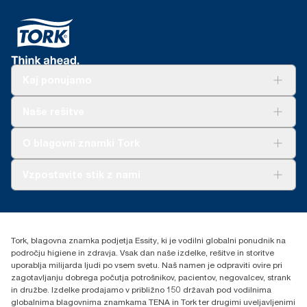
Kaj ponujamo
Rešitve
Naše rešitve
Trajnost
Tork Clean Care
AD-a-Glance
O blagovni znamki Tork
O nas
Vzpostavite stik z nami
Zgodbe o uspehu
torkcontact@essity.com
Essity Hungary Kft. Professional Hygiene
H-1021 Budapest
Tork, blagovna znamka podjetja Essity, ki je vodilni globalni ponudnik na
Budakeszi út 51.
področju higiene in zdravja. Vsak dan naše izdelke, rešitve in storitve
uporablja milijarda ljudi po vsem svetu. Naš namen je odpraviti ovire pri
zagotavljanju dobrega počutja potrošnikov, pacientov, negovalcev, strank
in družbe. Izdelke prodajamo v približno 150 državah pod vodilnima
globalnima blagovnima znamkama TENA in Tork ter drugimi uveljavljenimi