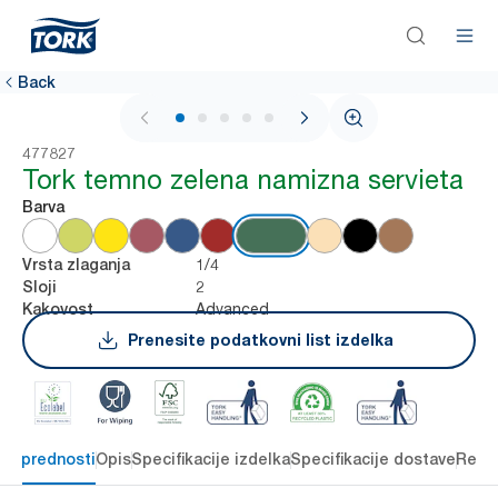
Back
1 / 5
477827
Tork temno zelena namizna servieta
Barva
1/4
Vrsta zlaganja
2
Sloji
Advanced
Kakovost
Prenesite podatkovni list izdelka
čne prednosti
Opis
Specifikacije izdelka
Specifikacije dostave
Reso