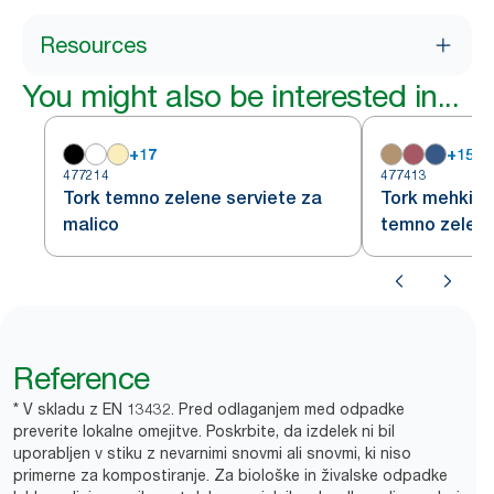
Resources
You might also be interested in...
+
17
+
15
477214
477413
Tork temno zelene serviete za
Tork mehki pr
malico
temno zeleni
Reference
* V skladu z EN 13432. Pred odlaganjem med odpadke
preverite lokalne omejitve. Poskrbite, da izdelek ni bil
uporabljen v stiku z nevarnimi snovmi ali snovmi, ki niso
primerne za kompostiranje. Za biološke in živalske odpadke