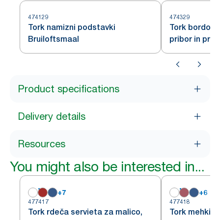
474129
474329
Tork namizni podstavki
Tork bordo s
Bruiloftsmaal
pribor in prti
slonovine
Product specifications
Delivery details
Resources
You might also be interested in...
+
7
+
6
477417
477418
Tork rdeča servieta za malico,
Tork mehki b