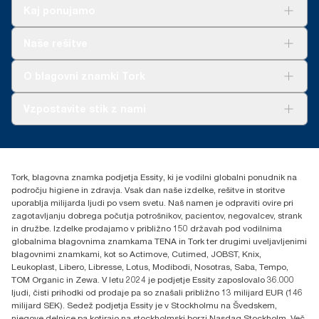
Kaj ponujamo
Rešitve
Naše rešitve
Trajnost
Tork Clean Care
AD-a-Glance
O blagovni znamki Tork
O nas
Vzpostavite stik z nami
Zgodbe o uspehu
torkcontact@essity.com
Essity Hungary Kft. Professional Hygiene
H-1021 Budapest
Tork, blagovna znamka podjetja Essity, ki je vodilni globalni ponudnik na
Budakeszi út 51.
področju higiene in zdravja. Vsak dan naše izdelke, rešitve in storitve
uporablja milijarda ljudi po vsem svetu. Naš namen je odpraviti ovire pri
zagotavljanju dobrega počutja potrošnikov, pacientov, negovalcev, strank
in družbe. Izdelke prodajamo v približno 150 državah pod vodilnima
globalnima blagovnima znamkama TENA in Tork ter drugimi uveljavljenimi
blagovnimi znamkami, kot so Actimove, Cutimed, JOBST, Knix,
Leukoplast, Libero, Libresse, Lotus, Modibodi, Nosotras, Saba, Tempo,
TOM Organic in Zewa. V letu 2024 je podjetje Essity zaposlovalo 36.000
ljudi, čisti prihodki od prodaje pa so znašali približno 13 milijard EUR (146
milijard SEK). Sedež podjetja Essity je v Stockholmu na Švedskem,
njegove delnice pa kotirajo na stockholmski borzi Nasdaq Stockholm. Več