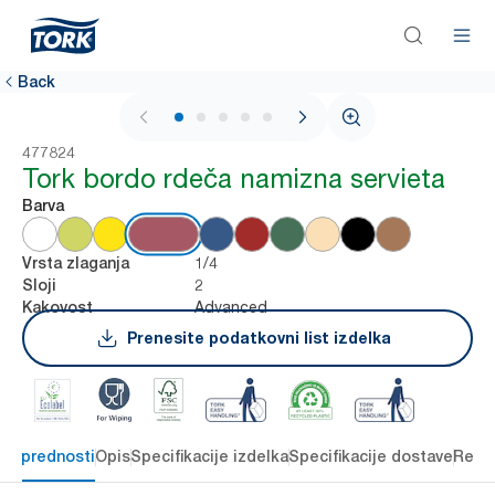
Back
1 / 5
477824
Tork bordo rdeča namizna servieta
Barva
1/4
Vrsta zlaganja
2
Sloji
Advanced
Kakovost
Prenesite podatkovni list izdelka
čne prednosti
Opis
Specifikacije izdelka
Specifikacije dostave
Reso