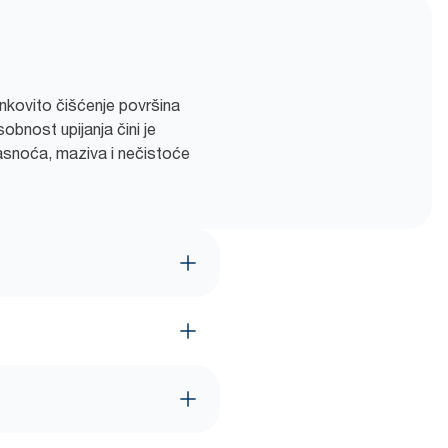
inkovito čišćenje površina
obnost upijanja čini je
masnoća, maziva i nečistoće