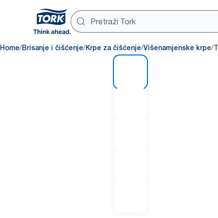
/
/
/
/
Home
Brisanje i čišćenje
Krpe za čišćenje
Višenamjenske krpe
T
1 of 5