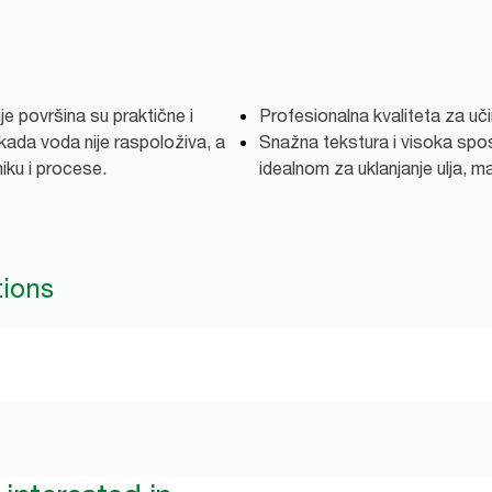
e površina su praktične i
Profesionalna kvaliteta za uč
kada voda nije raspoloživa, a
Snažna tekstura i visoka spos
niku i procese.
idealnom za uklanjanje ulja, 
tions