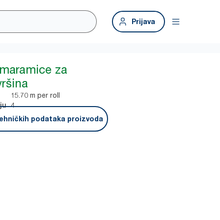
Prijava
 maramice za
vršina
15.70 m per roll
4
ju
ehničkih podataka proizvoda