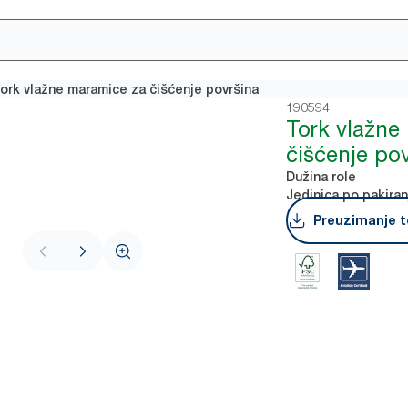
ork vlažne maramice za čišćenje površina
190594
Tork vlažne
čišćenje po
Dužina role
Jedinica po pakiran
Preuzimanje t