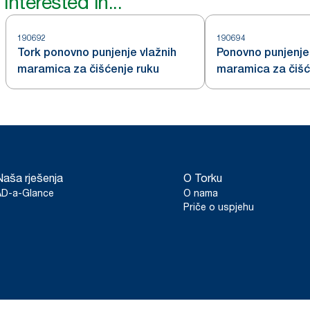
interested in...
190692
190694
Tork ponovno punjenje vlažnih
Ponovno punjenje 
maramica za čišćenje ruku
maramica za čišć
Naša rješenja
O Torku
AD-a-Glance
O nama
Priče o uspjehu