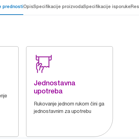
e prednosti
Opis
Specifikacije proizvoda
Specifikacije isporuke
Res
Jednostavna
upotreba
enje
Rukovanje jednom rukom čini ga
jednostavnim za upotrebu