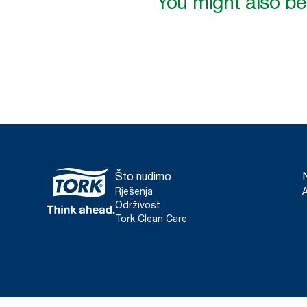
You might also be 
Što nudimo
Rješenja
Održivost
Tork Clean Care