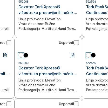
552008
552558
Dozator Tork Xpress®
Tork PeakS
višestruko presavijenih ručnika
Continuous
za ruke
za ruke, crn
Linija proizvoda
:
Linija proizvo
Elevation
Vrsta dozatora
:
Vrsta dozato
Ručno
Potkategorija
:
Potkategorija
:
u roli
Multifold Hand Towels
redi
Usporedi
552000
552550
Dozator Tork Xpress®
Tork PeakS
oli
višestruko presavijenih ručnika
Continuous
za ruke
za ruke, bije
Linija proizvoda
:
Linija proizvo
Elevation
Vrsta dozatora
:
Vrsta dozato
Ručno
Potkategorija
:
Potkategorija
:
u roli
Multifold Hand Towels
redi
Usporedi