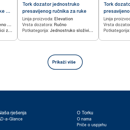
Tork dozator jednostruko
Tork dozato
ke za
presavijenog ručnika za ruke
presavijeno
obliku slova
Linija proizvoda
:
Linija proizvo
Elevation
Vrsta dozatora
:
Vrsta dozato
Ručno udubljeno u zidu
Ručno
ruke
Potkategorija
:
Potkategorija
:
Neprekidni ručnici za ruke
Jednostruko složivi ručnici za ruke
Prikaži više
Naša rješenja
O Torku
AD-a-Glance
O nama
Priče o uspjehu