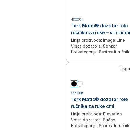
460001
Tork Matic® dozator role
ručnika za ruke – s Intuiti
senzorom
Linija proizvoda
:
Image Line
Vrsta dozatora
:
Senzor
Potkategorija
:
Papirnati ručnik 
Uspo
551008
Tork Matic® dozator role
ručnika za ruke crni
Linija proizvoda
:
Elevation
Vrsta dozatora
:
Ručno
Potkategorija
:
Papirnati ručnik 