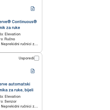
erve® Continuous®
nik za ruke
da
:
Elevation
ra
:
Ručno
Neprekidni ručnici za ruke
Usporedi
erve automatski
ika za ruke, bijeli
da
:
Elevation
ra
:
Senzor
Neprekidni ručnici za ruke