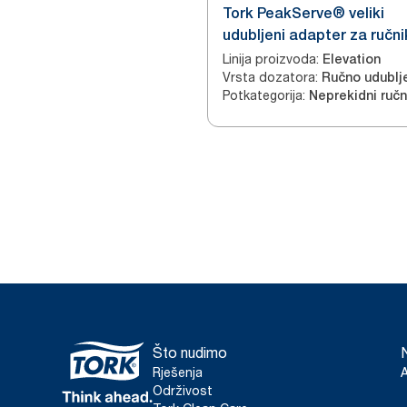
Tork PeakServe® veliki
udubljeni adapter za ručni
ormarić
Linija proizvoda
:
Elevation
Vrsta dozatora
:
Potkategorija
:
Što nudimo
Rješenja
Održivost