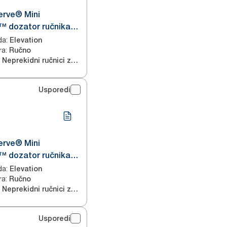
erve® Mini
™ dozator ručnika
i
da
:
Elevation
ra
:
Ručno
Neprekidni ručnici za ruke
Usporedi
erve® Mini
™ dozator ručnika
li
da
:
Elevation
ra
:
Ručno
Neprekidni ručnici za ruke
Usporedi