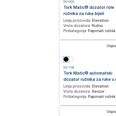
551000
Tork Matic® dozator role
ručnika za ruke bijeli
Linija proizvoda
:
Elevation
Vrsta dozatora
:
Ručno
Potkategorija
:
Papirnati ručnik 
Uspo
551108
Tork Matic® automatski
dozator ručnika za ruke u r
crni H1
Linija proizvoda
:
Elevation
Vrsta dozatora
:
Senzor
Potkategorija
:
Papirnati ručnik 
Uspo