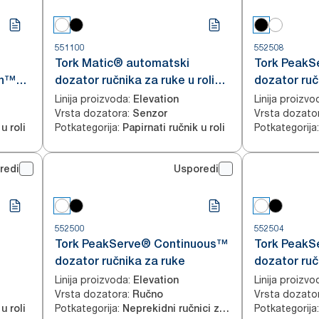
551100
552508
Tork Matic® automatski
Tork PeakS
on™
dozator ručnika za ruke u roli
dozator ruč
bijeli H1
Linija proizvoda
:
Linija proizvo
Elevation
Vrsta dozatora
:
Vrsta dozato
Senzor
Potkategorija
:
Potkategorija
:
u roli
Papirnati ručnik u roli
redi
Usporedi
552500
552504
Tork PeakServe® Continuous™
Tork PeakS
dozator ručnika za ruke
dozator ručn
Linija proizvoda
:
Linija proizvo
Elevation
Vrsta dozatora
:
Vrsta dozato
Ručno
Potkategorija
:
Potkategorija
:
u roli
Neprekidni ručnici za ruke