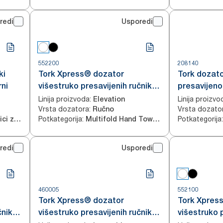
redi
Usporedi
552200
208140
ki
Tork Xpress® dozator
Tork dozato
rni
višestruko presavijenih ručnika
presavijeno
za ruke za pult
ruke/ručnik
Linija proizvoda
:
Linija proizvo
Elevation
Vrsta dozatora
:
Vrsta dozato
Ručno
obliku slov
Potkategorija
:
Potkategorija
:
Neprekidni ručnici za ruke
Multifold Hand Towels
redi
Usporedi
460005
552100
Tork Xpress® dozator
Tork Xpres
čnika
višestruko presavijenih ručnika
višestruko 