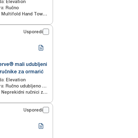
ruke
da
:
Elevation
ra
:
Ručno
Multifold Hand Towels
Usporedi
rve® mali udubljeni
ručnike za ormarić
da
:
Elevation
ra
:
Ručno udubljeno u zidu
Neprekidni ručnici za ruke
Usporedi