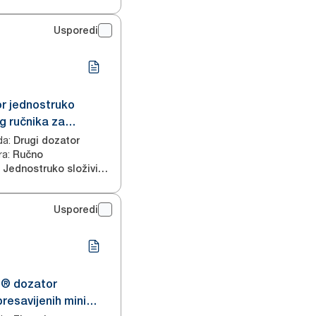
Usporedi
r jednostruko
g ručnika za
a presavijenog u
da
:
Drugi dozator
ra
:
a C
Ručno
Jednostruko složivi ručnici za ruke
Usporedi
s® dozator
presavijenih mini