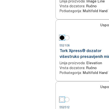
za ruke
Linija proizvoda
:
Image Line
Vrsta dozatora
:
Ručno
Potkategorija
:
Uspo
552108
Tork Xpress® dozator
višestruko presavijenih mi
ručnika za ruke
Linija proizvoda
:
Elevation
Vrsta dozatora
:
Ručno
Potkategorija
:
Uspo
552512