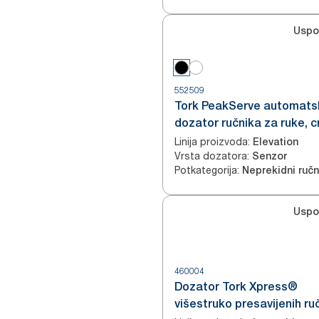
Uspo
552509
Tork PeakServe automats
dozator ručnika za ruke, c
Linija proizvoda
:
Elevation
Vrsta dozatora
:
Senzor
Potkategorija
:
Uspo
460004
Dozator Tork Xpress®
višestruko presavijenih ru