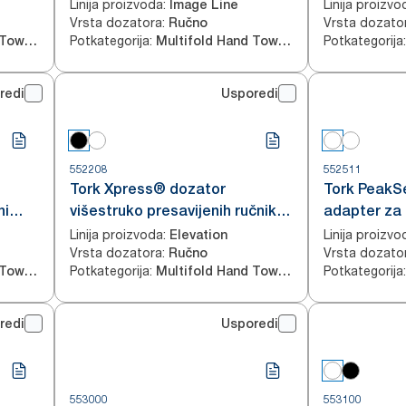
za ruke za pult
ručnika za 
Linija proizvoda
:
Linija proizvo
Image Line
Vrsta dozatora
:
Vrsta dozato
Ručno
Potkategorija
:
Potkategorija
:
Multifold Hand Towels
Multifold Hand Towels
redi
Usporedi
552208
552511
Tork Xpress® dozator
Tork PeakSe
ni
višestruko presavijenih ručnika
adapter za 
za ruke za pult
Linija proizvoda
:
Linija proizvo
Elevation
Vrsta dozatora
:
Vrsta dozato
Ručno
Potkategorija
:
Potkategorija
:
Multifold Hand Towels
Multifold Hand Towels
redi
Usporedi
553000
553100