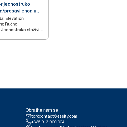
r jednostruko
g/presavijenog u
 C mini ručnika za
da
:
Elevation
ra
:
Ručno
Jednostruko složivi ručnici za ruke
Obratite nam se
torkcontact@essity.com
+385 913 900 004