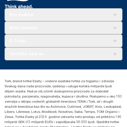
Što nudimo
Rješenja
Naša rješenja
Održivost
Tork Clean Care
AD-a-Glance
O Torku
O nama
Obratite nam se
Priče o uspjehu
torkcontact@essity.com
+385 913 900 004
Essity Hungary Kft. Professional Hygiene
Tork, brend tvrtke Essity – vodeće svjetske tvrtke za higijenu i zdravlje.
H-1021 Budapest
Svakog dana naše proizvode, rješenja i usluge koriste milijarde ljudi
Budakeszi út 51.
diljem svijeta. Naš je cilj učiniti dostupnima proizvode za dobrobit
potrošača, pacijenata, njegovatelja, kupaca i društva. Poslujemo u oko 150
zemalja u sklopu vodećih globalnih brendova TENA i Tork, ali i drugih
snažnih brendova kao što su Actimove, Cutimed, JOBST, Knix, Leukoplast,
Libero, Libresse, Lotus, Modibodi, Nosotras, Saba, Tempo, TOM Organic i
Zewa. Tvrtka Essity je 2024. godine ostvarila neto prodaju od približno 146
milijardi SEK (13 milijardi EUR) i zapošljavala 36.000 ljudi. Sjedište tvrtke
nalazi se u švedskom gradu Stockholmu, a tvrtka Essity je izlistana na