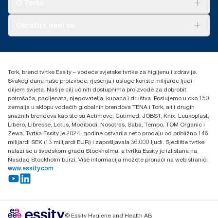
O Torku
O nama
Obratite nam se
Priče o uspjehu
torkcontact@essity.com
+385 913 900 004
Essity Hungary Kft. Professional Hygiene
Tork, brend tvrtke Essity – vodeće svjetske tvrtke za higijenu i zdravlje.
H-1021 Budapest
Svakog dana naše proizvode, rješenja i usluge koriste milijarde ljudi
Budakeszi út 51.
diljem svijeta. Naš je cilj učiniti dostupnima proizvode za dobrobit
potrošača, pacijenata, njegovatelja, kupaca i društva. Poslujemo u oko 150
zemalja u sklopu vodećih globalnih brendova TENA i Tork, ali i drugih
snažnih brendova kao što su Actimove, Cutimed, JOBST, Knix, Leukoplast,
Libero, Libresse, Lotus, Modibodi, Nosotras, Saba, Tempo, TOM Organic i
Zewa. Tvrtka Essity je 2024. godine ostvarila neto prodaju od približno 146
milijardi SEK (13 milijardi EUR) i zapošljavala 36.000 ljudi. Sjedište tvrtke
nalazi se u švedskom gradu Stockholmu, a tvrtka Essity je izlistana na
Nasdaq Stockholm burzi. Više informacija možete pronaći na web stranici
www.essity.com
© Essity Hygiene and Health AB