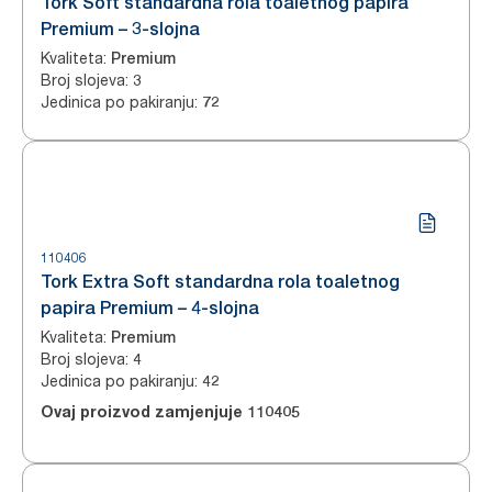
Tork Soft standardna rola toaletnog papira
Premium – 3-slojna
Kvaliteta
:
Premium
Broj slojeva
:
3
Jedinica po pakiranju
:
72
110406
Tork Extra Soft standardna rola toaletnog
papira Premium – 4-slojna
Kvaliteta
:
Premium
Broj slojeva
:
4
Jedinica po pakiranju
:
42
Ovaj proizvod zamjenjuje
110405