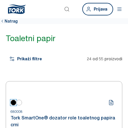
Prijava
Natrag
Toaletni papir
Prikaži filtre
24 od 55 proizvodi
680008
Tork SmartOne® dozator role toaletnog papira
crni