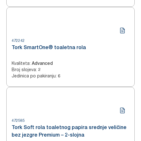
472242
Tork SmartOne® toaletna rola
Kvaliteta
:
Advanced
Broj slojeva
:
2
Jedinica po pakiranju
:
6
472585
Tork Soft rola toaletnog papira srednje veličine
bez jezgre Premium – 2-slojna