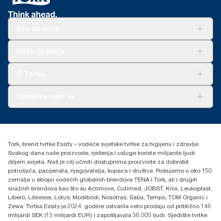
Što nudimo
Rješenja
Naša rješenja
Održivost
Tork Clean Care
AD-a-Glance
O Torku
O nama
Obratite nam se
Priče o uspjehu
torkcontact@essity.com
+385 913 900 004
Essity Hungary Kft. Professional Hygiene
Tork, brend tvrtke Essity – vodeće svjetske tvrtke za higijenu i zdravlje.
H-1021 Budapest
Svakog dana naše proizvode, rješenja i usluge koriste milijarde ljudi
Budakeszi út 51.
diljem svijeta. Naš je cilj učiniti dostupnima proizvode za dobrobit
potrošača, pacijenata, njegovatelja, kupaca i društva. Poslujemo u oko 150
zemalja u sklopu vodećih globalnih brendova TENA i Tork, ali i drugih
snažnih brendova kao što su Actimove, Cutimed, JOBST, Knix, Leukoplast,
Libero, Libresse, Lotus, Modibodi, Nosotras, Saba, Tempo, TOM Organic i
Zewa. Tvrtka Essity je 2024. godine ostvarila neto prodaju od približno 146
milijardi SEK (13 milijardi EUR) i zapošljavala 36.000 ljudi. Sjedište tvrtke