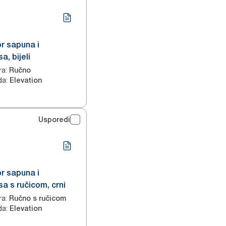
r sapuna i
a, bijeli
ra
:
Ručno
da
:
Elevation
Usporedi
r sapuna i
sa s ručicom, crni
ra
:
Ručno s ručicom
da
:
Elevation