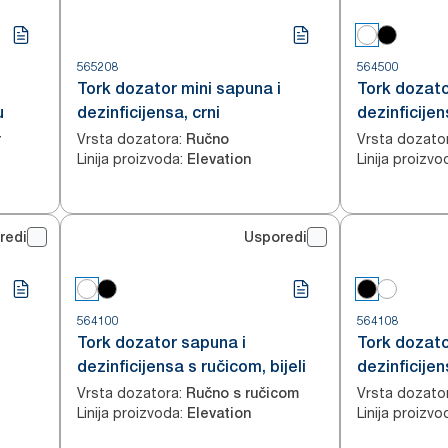
565208
564500
Tork dozator mini sapuna i
Tork dozato
u
dezinficijensa, crni
dezinficijens
Vrsta dozatora
:
Vrsta dozato
r
Ručno
Linija proizvoda
:
Linija proizvo
Elevation
redi
Usporedi
564100
564108
Tork dozator sapuna i
Tork dozato
dezinficijensa s ručicom, bijeli
dezinficijen
Vrsta dozatora
:
Vrsta dozato
Ručno s ručicom
Linija proizvoda
:
Linija proizvo
Elevation