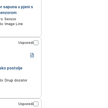
r sapuna u pjeni s
 senzorom
ra
:
Senzor
da
:
Image Line
Usporedi
nsko postolje
da
:
Drugi dozator
Usporedi