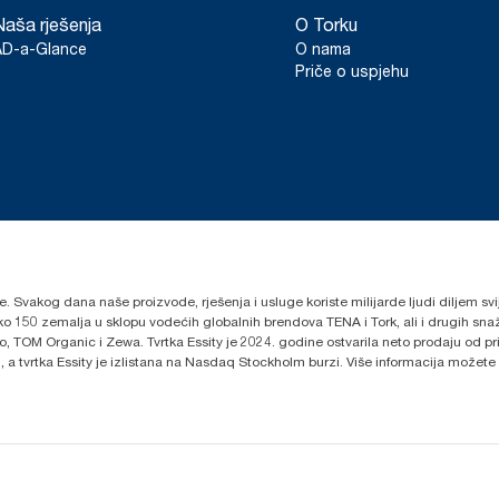
Naša rješenja
O Torku
AD-a-Glance
O nama
Priče o uspjehu
lje. Svakog dana naše proizvode, rješenja i usluge koriste milijarde ljudi diljem sv
oko 150 zemalja u sklopu vodećih globalnih brendova TENA i Tork, ali i drugih s
 TOM Organic i Zewa. Tvrtka Essity je 2024. godine ostvarila neto prodaju od prib
 a tvrtka Essity je izlistana na Nasdaq Stockholm burzi. Više informacija možete