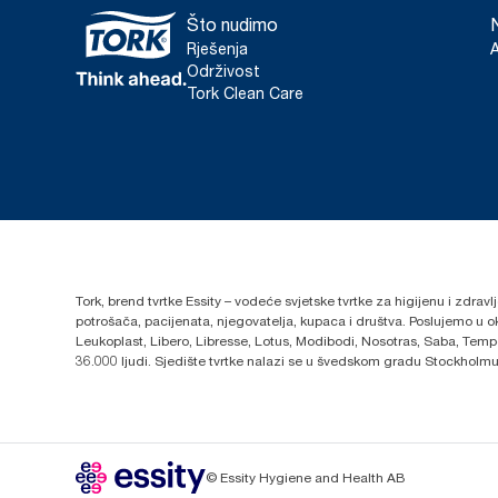
Što nudimo
Rješenja
Održivost
Tork Clean Care
Tork, brend tvrtke Essity – vodeće svjetske tvrtke za higijenu i zdrav
potrošača, pacijenata, njegovatelja, kupaca i društva. Poslujemo u 
Leukoplast, Libero, Libresse, Lotus, Modibodi, Nosotras, Saba, Tempo,
36.000 ljudi. Sjedište tvrtke nalazi se u švedskom gradu Stockholmu,
© Essity Hygiene and Health AB