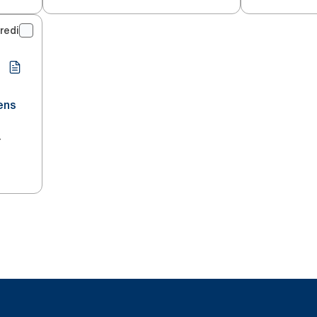
redi
jens
r