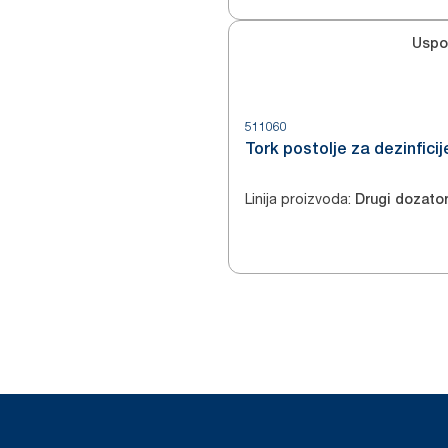
Uspo
511060
Tork postolje za dezinfici
Linija proizvoda
:
Drugi dozato