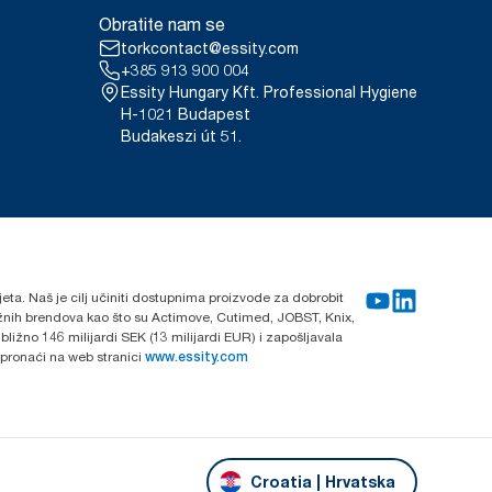
Obratite nam se
torkcontact@essity.com
+385 913 900 004
Essity Hungary Kft. Professional Hygiene
H-1021 Budapest
Budakeszi út 51.
ijeta. Naš je cilj učiniti dostupnima proizvode za dobrobit
nažnih brendova kao što su Actimove, Cutimed, JOBST, Knix,
ližno 146 milijardi SEK (13 milijardi EUR) i zapošljavala
 pronaći na web stranici
www.essity.com
Croatia | Hrvatska