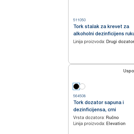
511050
Tork stalak za krevet za
alkoholni dezinficijens ruk
Linija proizvoda
:
Drugi dozato
Uspo
564508
Tork dozator sapuna i
dezinficijensa, crni
Vrsta dozatora
:
Ručno
Linija proizvoda
:
Elevation