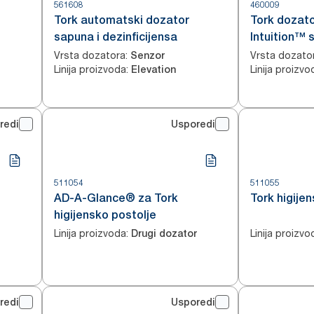
561608
460009
Tork automatski dozator
Tork dozato
sapuna i dezinficijensa
Intuition™
Vrsta dozatora
:
Vrsta dozato
Senzor
Linija proizvoda
:
Linija proizvo
Elevation
redi
Usporedi
511054
511055
AD-A-Glance® za Tork
Tork higije
higijensko postolje
Linija proizvoda
:
Linija proizvo
Drugi dozator
redi
Usporedi