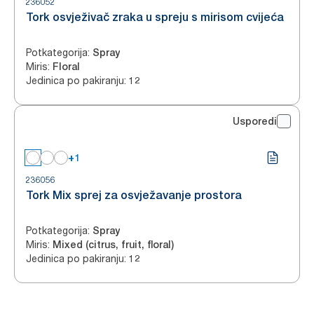
236052
Tork osvježivač zraka u spreju s mirisom cvijeća
Potkategorija
:
Spray
Miris
:
Floral
Jedinica po pakiranju
:
12
Usporedi
+1
236056
Tork Mix sprej za osvježavanje prostora
Potkategorija
:
Spray
Miris
:
Mixed (citrus, fruit, floral)
Jedinica po pakiranju
:
12