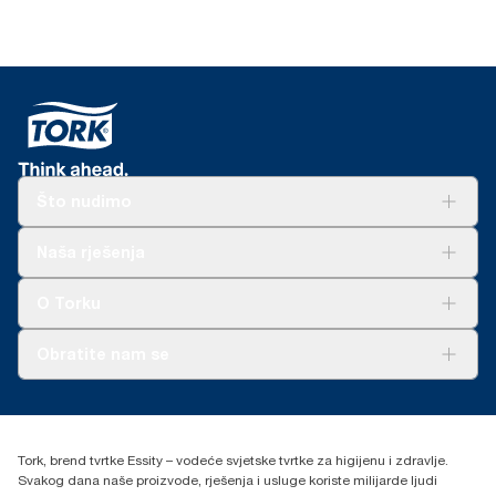
Što nudimo
Rješenja
Naša rješenja
Održivost
Tork Clean Care
AD-a-Glance
O Torku
O nama
Obratite nam se
Priče o uspjehu
torkcontact@essity.com
+385 913 900 004
Essity Hungary Kft. Professional Hygiene
Tork, brend tvrtke Essity – vodeće svjetske tvrtke za higijenu i zdravlje.
H-1021 Budapest
Svakog dana naše proizvode, rješenja i usluge koriste milijarde ljudi
Budakeszi út 51.