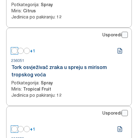
Potkategorija
:
Spray
Miris
:
Citrus
Jedinica po pakiranju
:
12
Usporedi
+1
236051
Tork osvježivač zraka u spreju s mirisom
tropskog voća
Potkategorija
:
Spray
Miris
:
Tropical Fruit
Jedinica po pakiranju
:
12
Usporedi
+1