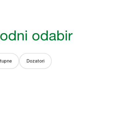
nju
odni odabir
oji će
zvedbu
stupne
Dozatori