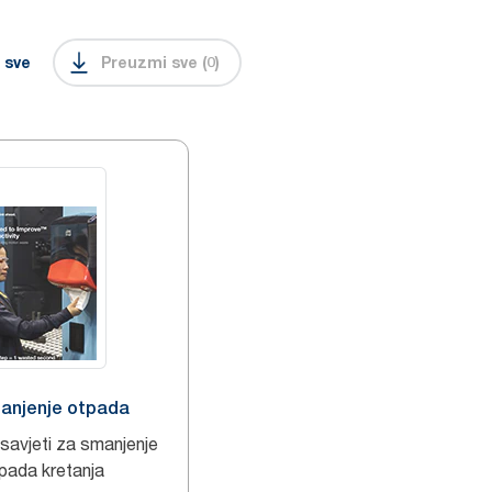
 sve
Preuzmi sve
(
0
)
manjenje otpada
 savjeti za smanjenje
pada kretanja