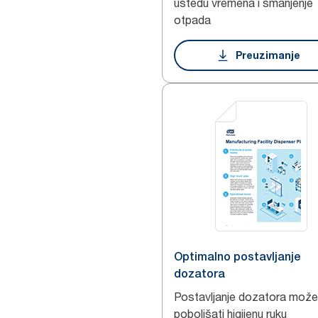
uštedu vremena i smanjenje
otpada
Preuzimanje
Optimalno postavljanje
dozatora
Postavljanje dozatora može
poboljšati higijenu ruku