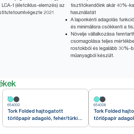
 LCA-t (életciklus-elemzés) az
tisztítókendőink akár 40%-ka
nstitutetoumlvégezte 2021
használatát
A laponkénti adagolás funkció
és minimálisra csökkenti a ti
Növelje vállalkozása fenntar
csomagolása teljes mértékbe
rostokból és legalább 30%-b
műanyagból készült.
mékek
654000
654008
Tork Folded hajtogatott
Tork Folded hajt
törlőpapír adagoló, fehér/türkiz,
törlőpapír adagol
W4
piros/füstszínű, 