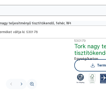
nagy teljesítményű tisztítókendő, fehér, W4
rméket váltja ki:
530178
530179
Tork nagy t
tisztítókend
Egység/karton
Term