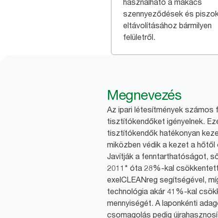
használható a makacs
szennyeződések és piszo
eltávolításához bármilyen
felületről.
Megnevezés
Az ipari létesítmények számos f
tisztítókendőket igényelnek. Ez
tisztítókendők hatékonyan kezeli
miközben védik a kezet a hőtől
Javítják a fenntarthatóságot, s
2011* óta 28%-kal csökkentett
exelCLEANreg segítségével, m
technológia akár 41%-kal csökk
mennyiségét. A laponkénti adago
csomagolás pedig újrahasznosít