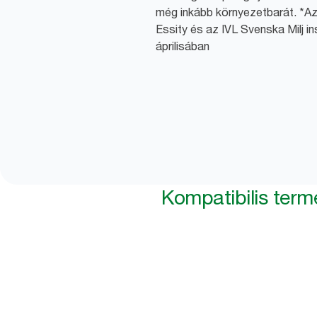
még inkább környezetbarát. *Az
Essity és az IVL Svenska Milj i
áprilisában
Kompatibilis ter