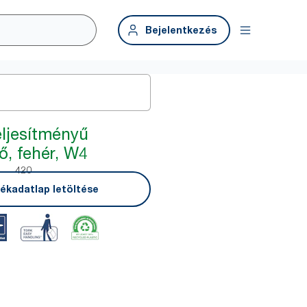
Bejelentkezés
eljesítményű
ő, fehér, W4
420
ékadatlap letöltése