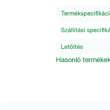
Termékspecifikác
Szállítási specifik
Letöltés
Hasonló terméke