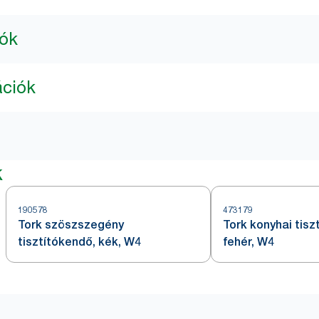
iók
ációk
k
190578
473179
Tork szöszszegény
Tork konyhai tisz
tisztítókendő, kék, W4
fehér, W4