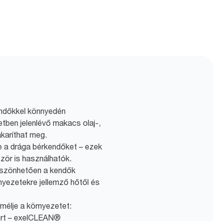
endőkkel könnyedén
zetben jelenlévő makacs olaj-,
akaríthat meg.
le a drága bérkendőket – ezek
zör is használhatók.
köszönhetően a kendők
nyezetekre jellemző hőtől és
élje a környezetet:
ert – exelCLEAN®