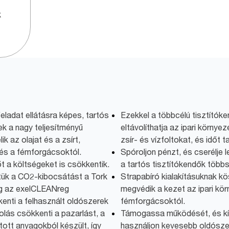
k
eladat ellátásra képes, tartós
Ezekkel a többcélú tisztítók
ek a nagy teljesítményű
eltávolíthatja az ipari környe
k az olajat és a zsírt,
zsír- és vízfoltokat, és időt t
 és a fémforgácsoktól.
Spóroljon pénzt, és cserélje 
őt a költségeket is csökkentik.
a tartós tisztítókendők többs
ük a CO2-kibocsátást a Tork
Strapabíró kialakításuknak 
íg az exelCLEANreg
megvédik a kezet az ipari kör
enti a felhasznált oldószerek
fémforgácsoktól.
lás csökkenti a pazarlást, a
Támogassa működését, és kím
ott anyagokból készült, így
használjon kevesebb oldósz