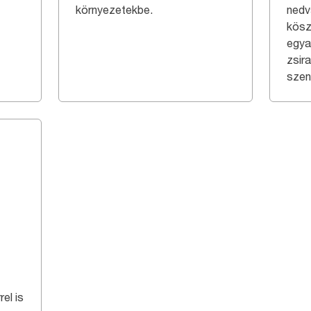
környezetekbe.
nedv
kösz
egya
zsir
szen
el is