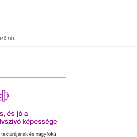
etöltés
s, és jó a
dvszívó képessége
 textúrájának és nagyfokú