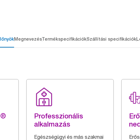
lőnyök
Megnevezés
Termékspecifikációk
Szállítási specifikációk
L
g®
Professzionális
Erő
alkalmazás
ne
Egészségügyi és más szakmai
Erős