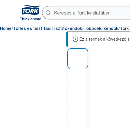
/
/
/
/
Home
Törlés és tisztítás
Tisztítókendők
Többcélú kendők
Tork 
Ez a termék a következő te
1 of 6