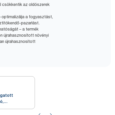
l csökkentik az oldószerek
 optimalizálja a fogyasztást,
sztítókendő-pazarlást.
thatóságát – a termék
n újrahasznosított növényi
an újrahasznosított
ogatott
ó,
W4