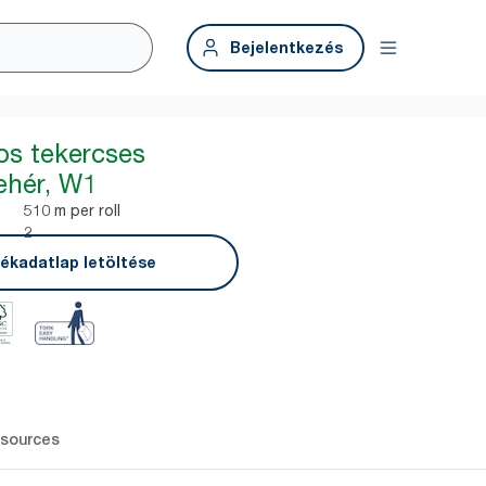
Bejelentkezés
nos tekercses
fehér, W1
510 m per roll
2
ékadatlap letöltése
sources