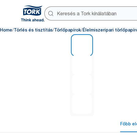
/
/
/
Home
Törlés és tisztítás
Törlőpapírok
Élelmiszeripari törlőpapír
1 of 4
Főbb el