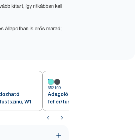
bb kitart, így ritkábban kell
s állapotban is erős marad;
652100
6
rdozható
Adagoló Tork fali állványhoz,
/füstszínű, W1
fehér/türkiz, W1