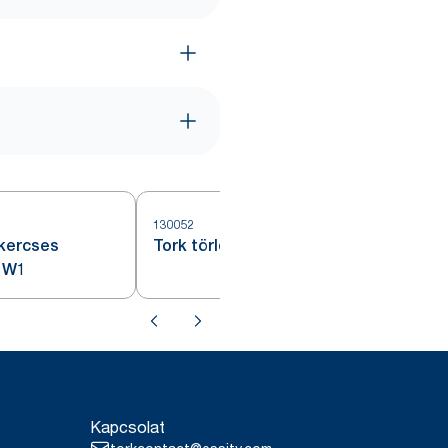
130052
1
ekercses
Tork törlőpapír plusz, kék, W1/2
, W1
Kapcsolat