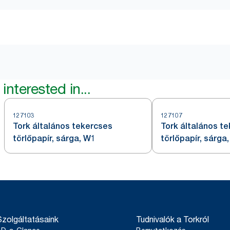
interested in...
127103
127107
Tork általános tekercses
Tork általános t
törlőpapír, sárga, W1
törlőpapír, sárga
Szolgáltatásaink
Tudnivalók a Torkról