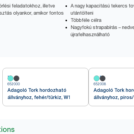
rlési feladatokhoz, illetve
A nagy kapacitású tekercs tová
lasztás olyankor, amikor fontos
utántölteni
Többféle célra
Nagyfokú strapabírás – nedve
újrafelhasználható
652000
652008
Adagoló Tork hordozható
Adagoló Tork ho
állványhoz, fehér/türkiz, W1
állványhoz, piros
tions