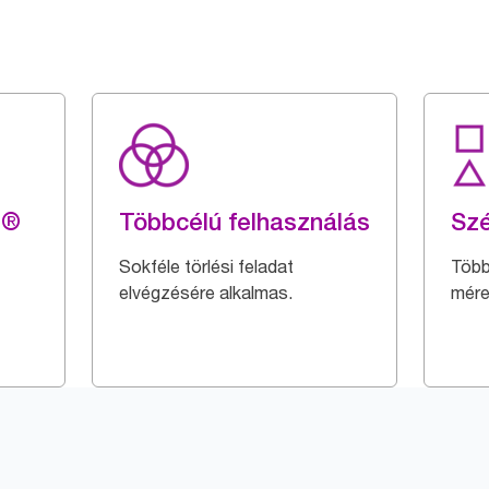
g®
Többcélú felhasználás
Szé
Sokféle törlési feladat
Több
elvégzésére alkalmas.
mére