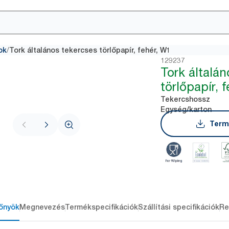
/
ok
Tork általános tekercses törlőpapír, fehér, W1
129237
Tork általá
törlőpapír, 
Tekercshossz
Egység/karton
Term
őnyök
Megnevezés
Termékspecifikációk
Szállítási specifikációk
Re