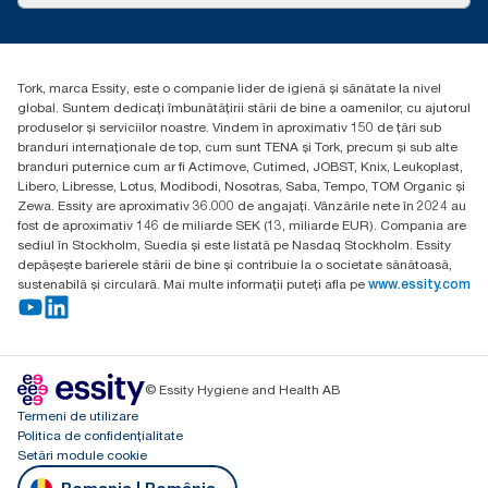
torkcontact@essity.com
Essity Hungary Kft. Professional Hygiene
H-1021 Budapest
Tork, marca Essity, este o companie lider de igienă și sănătate la nivel
Budakeszi út 51.
global. Suntem dedicați îmbunătățirii stării de bine a oamenilor, cu ajutorul
produselor și serviciilor noastre. Vindem în aproximativ 150 de țări sub
branduri internaționale de top, cum sunt TENA și Tork, precum și sub alte
branduri puternice cum ar fi Actimove, Cutimed, JOBST, Knix, Leukoplast,
Libero, Libresse, Lotus, Modibodi, Nosotras, Saba, Tempo, TOM Organic și
Zewa. Essity are aproximativ 36.000 de angajați. Vânzările nete în 2024 au
fost de aproximativ 146 de miliarde SEK (13, miliarde EUR). Compania are
sediul în Stockholm, Suedia și este listată pe Nasdaq Stockholm. Essity
depășește barierele stării de bine și contribuie la o societate sănătoasă,
sustenabilă și circulară. Mai multe informații puteți afla pe
www.essity.com
© Essity Hygiene and Health AB
Termeni de utilizare
Politica de confidențialitate
Setări module cookie