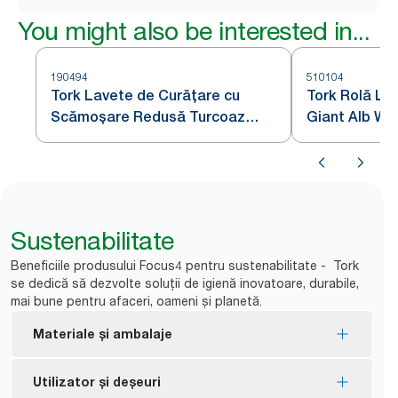
You might also be interested in...
190494
510104
Tork Lavete de Curățare cu
Tork Rolă La
Scămoșare Redusă Turcoaz
Giant Alb W1
W1/2/3
Sustenabilitate
Beneficiile produsului Focus4 pentru sustenabilitate - Tork
se dedică să dezvolte soluții de igienă inovatoare, durabile,
mai bune pentru afaceri, oameni și planetă.
Materiale și ambalaje
Rezerve certificate FSC® - fibrele pe bază de lemn
Utilizator și deșeuri
din produs au fost obținute în mod responsabil.