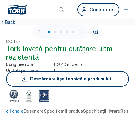
Conectare
Back
1 / 7
530137
Tork lavetă pentru curățare ultra-
rezistentă
106.40 m per roll
Lungime rolă
1
Unități per cutie
Descărcare fișa tehnică a produsului
eficii cheie
Descriere
Specificații produs
Specificații livrare
Resour