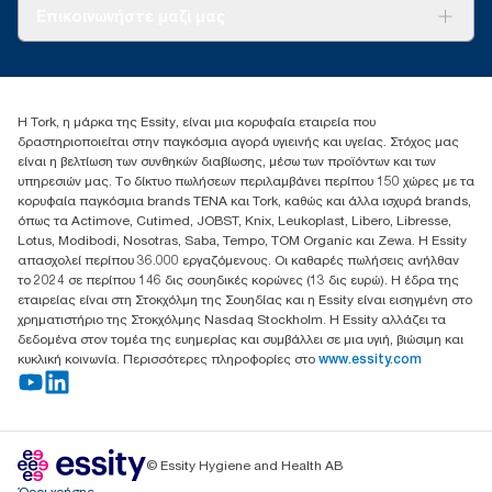
Σχετικά με εμάς
Επικοινωνήστε μαζί μας
Ιστορίες επιτυχίας
torkcontact@essity.com
+302102705722
Essity Hellas A.E
Η Tork, η μάρκα της Essity, είναι μια κορυφαία εταιρεία που
17th klm.National Road Athens-Lamia &2 Kalamatas
δραστηριοποιείται στην παγκόσμια αγορά υγιεινής και υγείας. Στόχος μας
14564 N.Kifissia, Athens-Greece
είναι η βελτίωση των συνθηκών διαβίωσης, μέσω των προϊόντων και των
Mob: +306932474930 (για Ελλάδα & Κύπρο)
υπηρεσιών μας. Το δίκτυο πωλήσεων περιλαμβάνει περίπου 150 χώρες με τα
κορυφαία παγκόσμια brands TENA και Tork, καθώς και άλλα ισχυρά brands,
όπως τα Actimove, Cutimed, JOBST, Knix, Leukoplast, Libero, Libresse,
Lotus, Modibodi, Nosotras, Saba, Tempo, TOM Organic και Zewa. Η Essity
απασχολεί περίπου 36.000 εργαζόμενους. Οι καθαρές πωλήσεις ανήλθαν
το 2024 σε περίπου 146 δις σουηδικές κορώνες (13 δις ευρώ). Η έδρα της
εταιρείας είναι στη Στοκχόλμη της Σουηδίας και η Essity είναι εισηγμένη στο
χρηματιστήριο της Στοκχόλμης Nasdaq Stockholm. Η Essity αλλάζει τα
δεδομένα στον τομέα της ευημερίας και συμβάλλει σε μια υγιή, βιώσιμη και
κυκλική κοινωνία. Περισσότερες πληροφορίες στο
www.essity.com
© Essity Hygiene and Health AB
Όροι χρήσης