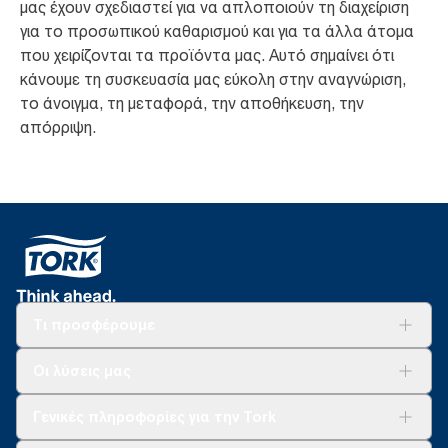
μας έχουν σχεδιαστεί για να απλοποιούν τη διαχείριση
για το προσωπικού καθαρισμού και για τα άλλα άτομα
που χειρίζονται τα προϊόντα μας. Αυτό σημαίνει ότι
κάνουμε τη συσκευασία μας εύκολη στην αναγνώριση,
το άνοιγμα, τη μεταφορά, την αποθήκευση, την
απόρριψη.
Τι προσφέρουμε
Λύσεις
Οι λύσεις μας
Βιωσιμότητα
Tork Clean Care
AD-a-Glance
Γενικές πληροφορίες για την Tork