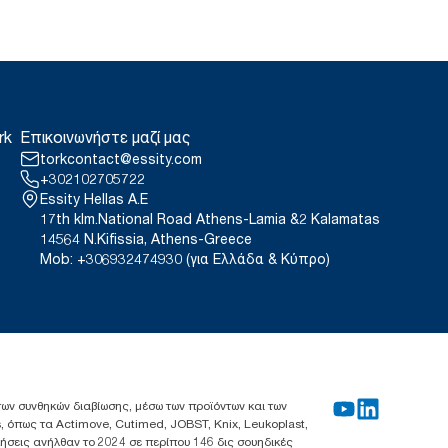
rk
Επικοινωνήστε μαζί μας
torkcontact@essity.com
+302102705722
Essity Hellas A.E
17th klm.National Road Athens-Lamia &2 Kalamatas
14564 N.Kifissia, Athens-Greece
Mob: +306932474930 (για Ελλάδα & Κύπρο)
 των συνθηκών διαβίωσης, μέσω των προϊόντων και των
, όπως τα Actimove, Cutimed, JOBST, Knix, Leukoplast,
λήσεις ανήλθαν το 2024 σε περίπου 146 δις σουηδικές