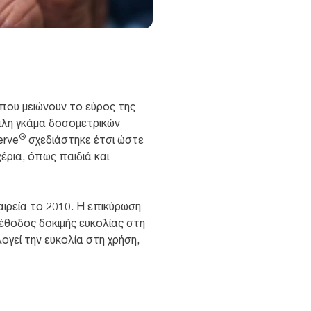
που μειώνουν το εύρος της
εγάλη γκάμα δοσομετρικών
®
erve
σχεδιάστηκε έτσι ώστε
έρια, όπως παιδιά και
ιρεία το 2010. Η επικύρωση
μέθοδος δοκιμής ευκολίας στη
ογεί την ευκολία στη χρήση,