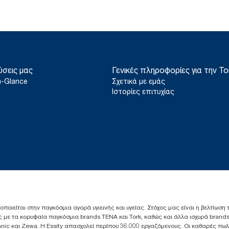
ύσεις μας
Γενικές πληροφορίες για την To
a-Glance
Σχετικά με εμάς
Ιστορίες επιτυχίας
ιοποιείται στην παγκόσμια αγορά υγιεινής και υγείας. Στόχος μας είναι η βελτίωση
 με τα κορυφαία παγκόσμια brands TENA και Tork, καθώς και άλλα ισχυρά brands
anic και Zewa. Η Essity απασχολεί περίπου 36.000 εργαζόμενους. Οι καθαρές πω