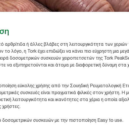
ήση
 αρθρίτιδα ή άλλες βλάβες στη λειτουργικότητα των χεριών 
όν το λόγο, η Tork έχει επιδιώξει να κάνει πιο εύχρηστη μια μ
 σειρά δοσομετρικών συσκευών χειροπετσετών της Tork PeakS
στε να εξυπηρετούνται και άτομα με διαφορετική δύναμη στα χ
οποίηση εύκολης χρήσης από την Σουηδική Ρευματολογική Ετα
ομετρικές συσκευές είναι πραγματικά φιλικές στον χρήστη. Η 
τική λειτουργικότητα και ικανότητες στα χέρια η οποία αξιολ
 χρήστες.
ό δοσομετρικών συσκευών με την πιστοποίηση Easy to use.