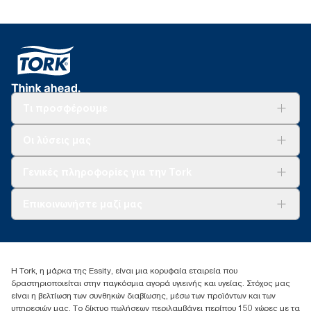
Τι προσφέρουμε
Λύσεις
Οι λύσεις μας
Βιωσιμότητα
Tork Clean Care
AD-a-Glance
Γενικές πληροφορίες για την Tork
Σχετικά με εμάς
Επικοινωνήστε μαζί μας
Ιστορίες επιτυχίας
torkcontact@essity.com
+302102705722
Essity Hellas A.E
Η Tork, η μάρκα της Essity, είναι μια κορυφαία εταιρεία που
17th klm.National Road Athens-Lamia &2 Kalamatas
δραστηριοποιείται στην παγκόσμια αγορά υγιεινής και υγείας. Στόχος μας
14564 N.Kifissia, Athens-Greece
είναι η βελτίωση των συνθηκών διαβίωσης, μέσω των προϊόντων και των
Mob: +306932474930 (για Ελλάδα & Κύπρο)
υπηρεσιών μας. Το δίκτυο πωλήσεων περιλαμβάνει περίπου 150 χώρες με τα