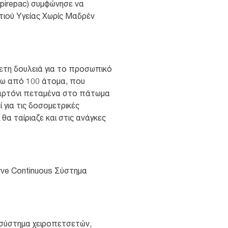
spirepac) συμφώνησε να
τιού Υγείας Χωρίς Μαδρέν
ετη δουλειά για το προσωπικό
νω από 100 άτομα, που
 χαρτόνι πεταμένα στο πάτωμα
 για τις δοσομετρικές
α ταίριαζε και στις ανάγκες
rve Continuous Σύστημα
 σύστημα χειροπετσετών,