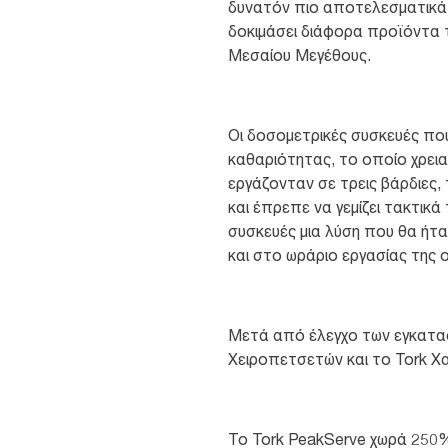
δυνατόν πιο αποτελεσματικά σ
δοκιμάσει διάφορα προϊόντα 
Μεσαίου Μεγέθους.
Οι δοσομετρικές συσκευές πο
καθαριότητας, το οποίο χρει
εργάζονταν σε τρεις βάρδιες
και έπρεπε να γεμίζει τακτικά
συσκευές μια λύση που θα ήτα
και στο ωράριο εργασίας της
Μετά από έλεγχο των εγκατασ
Χειροπετσετών και το Tork Χ
Το Tork PeakServe χωρά 250%