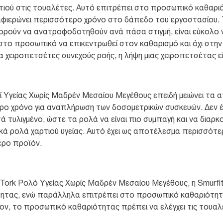
τιού στις τουαλέτες. Αυτό επιτρέπει στο προσωπικό καθαριό
 αφιερώνει περισσότερο χρόνο στο δάπεδο του εργοστασίου.
ρούν να ανατροφοδοτηθούν ανά πάσα στιγμή, είναι εύκολο 
το προσωπικό να επικεντρωθεί στον καθαρισμό και όχι στη
 χειροπετσέτες συνεχούς ροής, η λήψη μιας χειροπετσέτας εί
ί Υγείας Χωρίς Μαδρέν Μεσαίου Μεγέθους επειδή μειώνει τα α
ερο χρόνο για αναπλήρωση των δοσομετρικών συσκευών. Δεν έχ
τά τυλιγμένο, ώστε τα ρολά να είναι πιο συμπαγή και να διαρ
ά ρολά χαρτιού υγείας. Αυτό έχει ως αποτέλεσμα περισσότερ
ερο προϊόν.
 Tork Ρολό Υγείας Χωρίς Μαδρέν Μεσαίου Μεγέθους, η Smurfi
τητας, ενώ παράλληλα επιτρέπει στο προσωπικό καθαριότητα
ον, το προσωπικό καθαριότητας πρέπει να ελέγχει τις τουαλέ