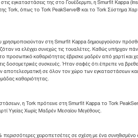
τις εγκαταστάσεις της στο Γουέδερμπι, η Smurfit Kappa (In
της Tork, όπως το Tork PeakServe® και το Tork Σύστημα Χαρ
υ χρησιμοποιούνταν στη Smurfit Kappa δημιουργούσαν πρόσθ
αζόταν να ελέγχει συνεχώς τις τουαλέτες. Καθώς υπήρχαν πά
, το προσωπικό καθαριότητας έβρισκε μαδρέν από χαρτί και
 τις δοσομετρικές συσκευές. Ήταν σαφές ότι έπρεπε να βρεθεί
ν αποτελεσματική σε όλον τον χώρο των εγκαταστάσεων και θ
 ομάδας καθαριότητας.
τάσεων, η Tork πρότεινε στη Smurfit Kappa το Tork PeakSe
αρτί Υγείας Χωρίς Μαδρέν Μεσαίου Μεγέθους.
 περισσότερες χειροπετσέτες σε σχέση με ένα συνηθισμένο