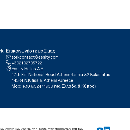
rk
Επικοινωνήστε μαζί μας
torkcontact@essity.com
+302102705722
Essity Hellas A.E
17th klm.National Road Athens-Lamia &2 Kalamatas
14564 N.Kifissia, Athens-Greece
Mob: +306932474930 (για Ελλάδα & Κύπρο)
 των συνθηκών διαβίωσης, μέσω των προϊόντων και των