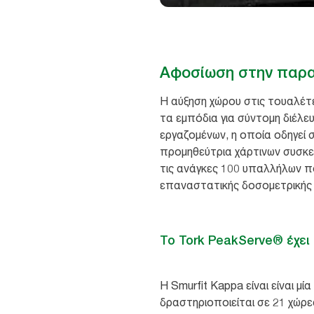
Αφοσίωση στην παραγ
Η αύξηση χώρου στις τουαλέτε
τα εμπόδια για σύντομη διέλε
εργαζομένων, η οποία οδηγεί 
προμηθεύτρια χάρτινων συσκευ
τις ανάγκες 100 υπαλλήλων πο
επαναστατικής δοσομετρικής
Το Tork PeakServe® έχει
Η Smurfit Kappa είναι είναι μ
δραστηριοποιείται σε 21 χώρε