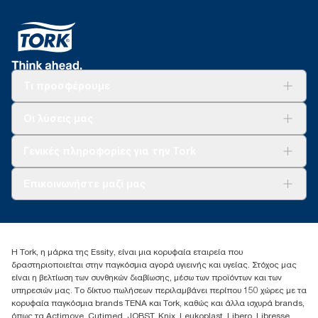
Τι προσφέρουμε
Λύσεις
Οι λύσεις μας
Βιωσιμότητα
Tork Clean Care
AD-a-Glance
Γενικές πληροφορίες για την Tork
Σχετικά με εμάς
Επικοινωνήστε μαζί μας
Ιστορίες επιτυχίας
torkcontact@essity.com
+302102705722
Essity Hellas A.E
Η Tork, η μάρκα της Essity, είναι μια κορυφαία εταιρεία που
17th klm.National Road Athens-Lamia &2 Kalamatas
δραστηριοποιείται στην παγκόσμια αγορά υγιεινής και υγείας. Στόχος μας
14564 N.Kifissia, Athens-Greece
είναι η βελτίωση των συνθηκών διαβίωσης, μέσω των προϊόντων και των
Mob: +306932474930 (για Ελλάδα & Κύπρο)
υπηρεσιών μας. Το δίκτυο πωλήσεων περιλαμβάνει περίπου 150 χώρες με τα
κορυφαία παγκόσμια brands TENA και Tork, καθώς και άλλα ισχυρά brands,
όπως τα Actimove, Cutimed, JOBST, Knix, Leukoplast, Libero, Libresse,