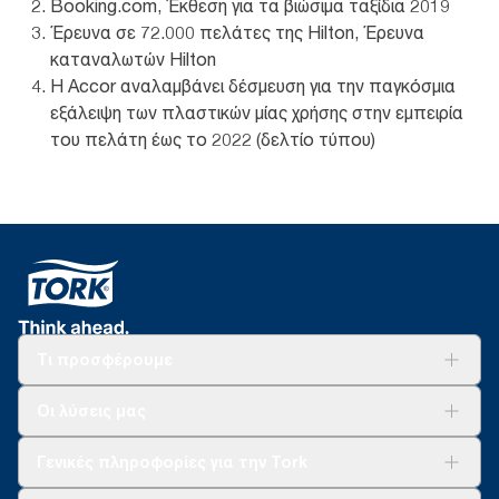
Booking.com, Έκθεση για τα βιώσιμα ταξίδια 2019
Έρευνα σε 72.000 πελάτες της Hilton, Έρευνα
καταναλωτών Hilton
Η Accor αναλαμβάνει δέσμευση για την παγκόσμια
εξάλειψη των πλαστικών μίας χρήσης στην εμπειρία
του πελάτη έως το 2022 (δελτίο τύπου)
Τι προσφέρουμε
Λύσεις
Οι λύσεις μας
Βιωσιμότητα
Tork Clean Care
AD-a-Glance
Γενικές πληροφορίες για την Tork