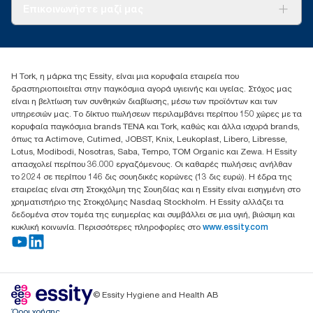
Σχετικά με εμάς
Επικοινωνήστε μαζί μας
Ιστορίες επιτυχίας
torkcontact@essity.com
+302102705722
Essity Hellas A.E
Η Tork, η μάρκα της Essity, είναι μια κορυφαία εταιρεία που
17th klm.National Road Athens-Lamia &2 Kalamatas
δραστηριοποιείται στην παγκόσμια αγορά υγιεινής και υγείας. Στόχος μας
14564 N.Kifissia, Athens-Greece
είναι η βελτίωση των συνθηκών διαβίωσης, μέσω των προϊόντων και των
Mob: +306932474930 (για Ελλάδα & Κύπρο)
υπηρεσιών μας. Το δίκτυο πωλήσεων περιλαμβάνει περίπου 150 χώρες με τα
κορυφαία παγκόσμια brands TENA και Tork, καθώς και άλλα ισχυρά brands,
όπως τα Actimove, Cutimed, JOBST, Knix, Leukoplast, Libero, Libresse,
Lotus, Modibodi, Nosotras, Saba, Tempo, TOM Organic και Zewa. Η Essity
απασχολεί περίπου 36.000 εργαζόμενους. Οι καθαρές πωλήσεις ανήλθαν
το 2024 σε περίπου 146 δις σουηδικές κορώνες (13 δις ευρώ). Η έδρα της
εταιρείας είναι στη Στοκχόλμη της Σουηδίας και η Essity είναι εισηγμένη στο
χρηματιστήριο της Στοκχόλμης Nasdaq Stockholm. Η Essity αλλάζει τα
δεδομένα στον τομέα της ευημερίας και συμβάλλει σε μια υγιή, βιώσιμη και
κυκλική κοινωνία. Περισσότερες πληροφορίες στο
www.essity.com
© Essity Hygiene and Health AB
Όροι χρήσης