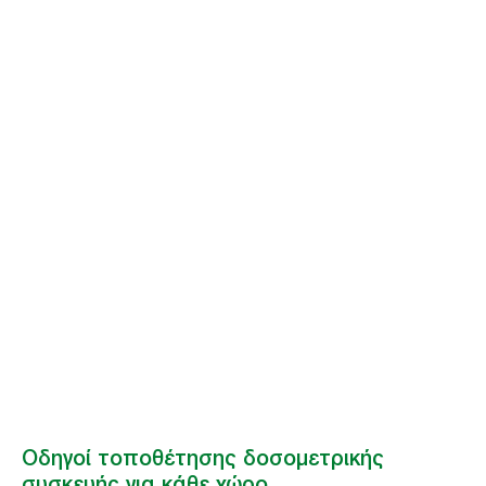
Οδηγοί
τοποθέτησης
δοσομετρικής
συσκευής για κάθε
χώρο
Πώς να βελτιώσετε την τοποθέτηση της δοσομετρικής συσκευής για
καλύτερη υγιεινή.
Οδηγοί τοποθέτησης δοσομετρικής
συσκευής για κάθε χώρο