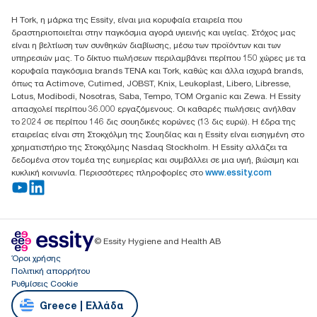
Essity Hellas A.E
Η Tork, η μάρκα της Essity, είναι μια κορυφαία εταιρεία που
17th klm.National Road Athens-Lamia &2 Kalamatas
δραστηριοποιείται στην παγκόσμια αγορά υγιεινής και υγείας. Στόχος μας
14564 N.Kifissia, Athens-Greece
είναι η βελτίωση των συνθηκών διαβίωσης, μέσω των προϊόντων και των
Mob: +306932474930 (για Ελλάδα & Κύπρο)
υπηρεσιών μας. Το δίκτυο πωλήσεων περιλαμβάνει περίπου 150 χώρες με τα
κορυφαία παγκόσμια brands TENA και Tork, καθώς και άλλα ισχυρά brands,
όπως τα Actimove, Cutimed, JOBST, Knix, Leukoplast, Libero, Libresse,
Lotus, Modibodi, Nosotras, Saba, Tempo, TOM Organic και Zewa. Η Essity
απασχολεί περίπου 36.000 εργαζόμενους. Οι καθαρές πωλήσεις ανήλθαν
το 2024 σε περίπου 146 δις σουηδικές κορώνες (13 δις ευρώ). Η έδρα της
εταιρείας είναι στη Στοκχόλμη της Σουηδίας και η Essity είναι εισηγμένη στο
χρηματιστήριο της Στοκχόλμης Nasdaq Stockholm. Η Essity αλλάζει τα
δεδομένα στον τομέα της ευημερίας και συμβάλλει σε μια υγιή, βιώσιμη και
κυκλική κοινωνία. Περισσότερες πληροφορίες στο
www.essity.com
© Essity Hygiene and Health AB
Όροι χρήσης
Πολιτική απορρήτου
Ρυθμίσεις Cookie
Greece | Ελλάδα