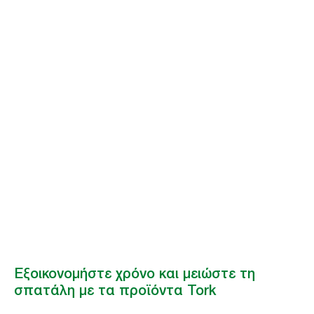
Καλύτερη υγιεινή
για καλύτερη
παραγωγικότητα
Τα επαγγελματικά προϊόντα υγιεινής της Tork βοηθούν ώστε να γίνονται οι
διαδικασίες παρασκευής σας πιο αποτελεσματικές, λιγότερο
χρονοβόρες, ενώ παράλληλα βοηθούν στη μείωση του περιβαλλοντικού
αντίκτυπου.
Εξοικονομήστε χρόνο και μειώστε τη
σπατάλη με τα προϊόντα Tork