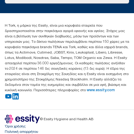
Ιστορίες επιτυχίας
torkcontact@essity.com
+302102705722
Essity Hellas A.E
Η Tork, η μάρκα της Essity, είναι μια κορυφαία εταιρεία που
17th klm.National Road Athens-Lamia &2 Kalamatas
δραστηριοποιείται στην παγκόσμια αγορά υγιεινής και υγείας. Στόχος μας
14564 N.Kifissia, Athens-Greece
είναι η βελτίωση των συνθηκών διαβίωσης, μέσω των προϊόντων και των
Mob: +306932474930 (για Ελλάδα & Κύπρο)
υπηρεσιών μας. Το δίκτυο πωλήσεων περιλαμβάνει περίπου 150 χώρες με τα
κορυφαία παγκόσμια brands TENA και Tork, καθώς και άλλα ισχυρά brands,
όπως τα Actimove, Cutimed, JOBST, Knix, Leukoplast, Libero, Libresse,
Lotus, Modibodi, Nosotras, Saba, Tempo, TOM Organic και Zewa. Η Essity
απασχολεί περίπου 36.000 εργαζόμενους. Οι καθαρές πωλήσεις ανήλθαν
το 2024 σε περίπου 146 δις σουηδικές κορώνες (13 δις ευρώ). Η έδρα της
εταιρείας είναι στη Στοκχόλμη της Σουηδίας και η Essity είναι εισηγμένη στο
χρηματιστήριο της Στοκχόλμης Nasdaq Stockholm. Η Essity αλλάζει τα
δεδομένα στον τομέα της ευημερίας και συμβάλλει σε μια υγιή, βιώσιμη και
κυκλική κοινωνία. Περισσότερες πληροφορίες στο
www.essity.com
© Essity Hygiene and Health AB
Όροι χρήσης
Πολιτική απορρήτου