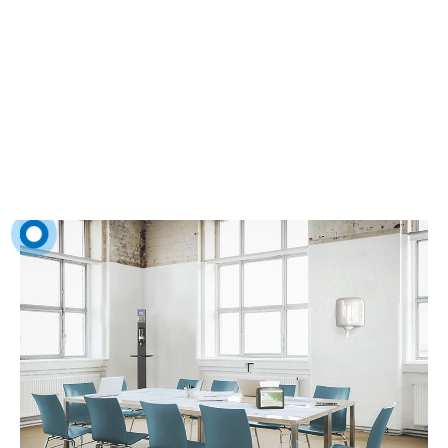
τους φροντίζουν παρέχοντας προσβάσιμες λύσεις υγιεινής της Tork
στους χώρους υποδοχής και σε όλες τις αίθουσες συσκέψεων. Η
ευκολία στη διατήρηση των δοσομετρικών συσκευών βοηθά επίσης
τα συνεργεία καθαρισμού να διατηρούν μια διαρκώς υψηλή
ποιότητα καθαρισμού.