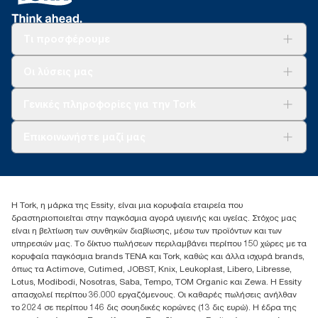
Τι προσφέρουμε
Λύσεις
Οι λύσεις μας
Βιωσιμότητα
Tork Clean Care
AD-a-Glance
Γενικές πληροφορίες για την Tork
Σχετικά με εμάς
Επικοινωνήστε μαζί μας
Ιστορίες επιτυχίας
torkcontact@essity.com
+302102705722
Essity Hellas A.E
Η Tork, η μάρκα της Essity, είναι μια κορυφαία εταιρεία που
17th klm.National Road Athens-Lamia &2 Kalamatas
δραστηριοποιείται στην παγκόσμια αγορά υγιεινής και υγείας. Στόχος μας
14564 N.Kifissia, Athens-Greece
είναι η βελτίωση των συνθηκών διαβίωσης, μέσω των προϊόντων και των
Mob: +306932474930 (για Ελλάδα & Κύπρο)
υπηρεσιών μας. Το δίκτυο πωλήσεων περιλαμβάνει περίπου 150 χώρες με τα
κορυφαία παγκόσμια brands TENA και Tork, καθώς και άλλα ισχυρά brands,
όπως τα Actimove, Cutimed, JOBST, Knix, Leukoplast, Libero, Libresse,
Lotus, Modibodi, Nosotras, Saba, Tempo, TOM Organic και Zewa. Η Essity
απασχολεί περίπου 36.000 εργαζόμενους. Οι καθαρές πωλήσεις ανήλθαν
το 2024 σε περίπου 146 δις σουηδικές κορώνες (13 δις ευρώ). Η έδρα της