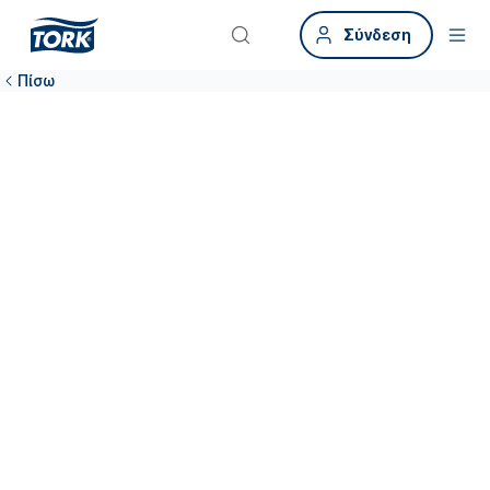
Σύνδεση
Πίσω
Διατηρήστε την
καθαριότητα
στους χώρους
υποδοχής και τις
αίθουσες
συσκέψεων
Εξασφαλίστε ότι οι εργαζόμενοι και οι επισκέπτες αισθάνονται ότι